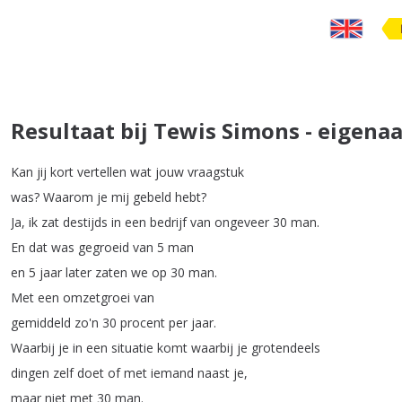
Resultaat bij Tewis Simons - eigena
Kan
jij
kort
vertellen
wat
jouw
vraagstuk
was
?
Waarom
je
mij
gebeld
hebt
?
Ja
,
ik
zat
destijds
in
een
bedrijf
van
ongeveer
30
man
.
En
dat
was
gegroeid
van
5
man
en
5
jaar
later
zaten
we
op
30
man
.
Met
een
omzetgroei
van
gemiddeld
zo'n
30
procent
per
jaar
.
Waarbij
je
in
een
situatie
komt
waarbij
je
grotendeels
dingen
zelf
doet
of
met
iemand
naast
je
,
maar
niet
met
30
man
.