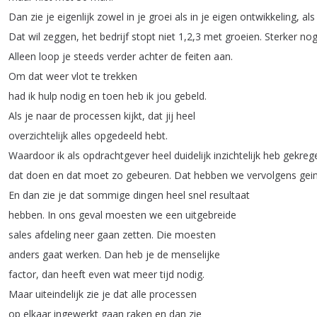
Dan
zie
je
eigenlijk
zowel
in
je
groei
als
in
je
eigen
ontwikkeling
,
als
Dat
wil
zeggen
,
het
bedrijf
stopt
niet
1,2,3
met
groeien
.
Sterker
no
Alleen
loop
je
steeds
verder
achter
de
feiten
aan
.
Om
dat
weer
vlot
te
trekken
had
ik
hulp
nodig
en
toen
heb
ik
jou
gebeld
.
Als
je
naar
de
processen
kijkt
,
dat
jij
heel
overzichtelijk
alles
opgedeeld
hebt
.
Waardoor
ik
als
opdrachtgever
heel
duidelijk
inzichtelijk
heb
gekreg
dat
doen
en
dat
moet
zo
gebeuren
.
Dat
hebben
we
vervolgens
gei
En
dan
zie
je
dat
sommige
dingen
heel
snel
resultaat
hebben
.
In
ons
geval
moesten
we
een
uitgebreide
sales
afdeling
neer
gaan
zetten
.
Die
moesten
anders
gaat
werken
.
Dan
heb
je
de
menselijke
factor
,
dan
heeft
even
wat
meer
tijd
nodig
.
Maar
uiteindelijk
zie
je
dat
alle
processen
op
elkaar
ingewerkt
gaan
raken
en
dan
zie