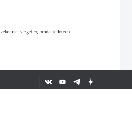
zeker
niet
vergeten
,
omdat
iedereen
а
ЕСЬ ТЕКСТ
©
2026