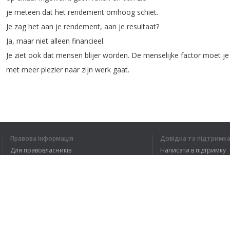
je
meteen
dat
het
rendement
omhoog
schiet
.
Je
zag
het
aan
je
rendement
,
aan
je
resultaat
?
Ja
,
maar
niet
alleen
financieel
.
Je
ziet
ook
dat
mensen
blijer
worden
.
De
menselijke
factor
moet
je
met
meer
plezier
naar
zijn
werk
gaat
.
1
2
Правова інформація
Довідка та підтримк
Для правовласників
Написати в підтримку
Умови конфіденційності
FAQ
Я ЗРОЗУМІВ В
Угода користувача
Розширення для браузера