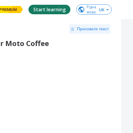
Рідна

Start learning
UK
PREMIUM
мова
:
Приховати текст
ar Moto Coffee