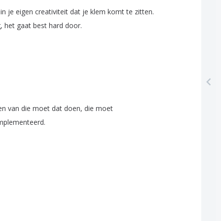
in
je
eigen
creativiteit
dat
je
klem
komt
te
zitten
.
g
,
het
gaat
best
hard
door
.
en
van
die
moet
dat
doen
,
die
moet
mplementeerd
.