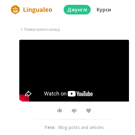
Джунглі
Курси
Повернутися назад
Теги
:
Blog posts and articles