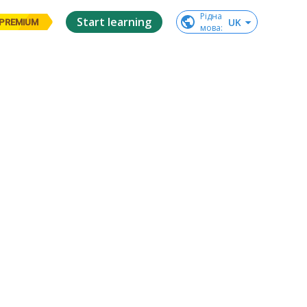
Рідна

Start learning
UK
PREMIUM
мова
: