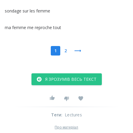
sondage
sur
les
femme
ma
femme
me
reproche
tout
1
2
Я ЗРОЗУМІВ ВЕСЬ ТЕКСТ
Теги
:
Lectures
Про матеріал