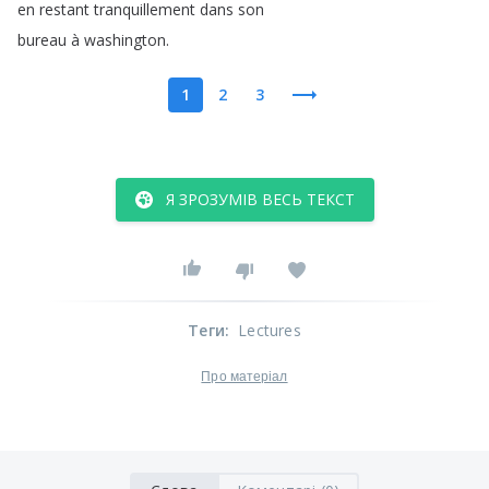
en
restant
tranquillement
dans
son
bureau
à
washington
.
1
2
3
Я ЗРОЗУМІВ ВЕСЬ ТЕКСТ
Теги
:
Lectures
Про матеріал