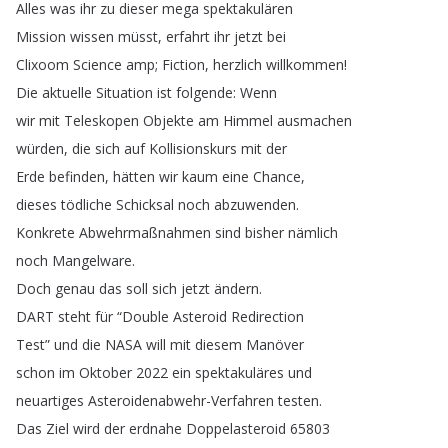
Alles
was
ihr
zu
dieser
mega
spektakulären
Mission
wissen
müsst
,
erfahrt
ihr
jetzt
bei
Clixoom
Science
amp
;
Fiction
,
herzlich
willkommen
!
Die
aktuelle
Situation
ist
folgende
:
Wenn
wir
mit
Teleskopen
Objekte
am
Himmel
ausmachen
würden
,
die
sich
auf
Kollisionskurs
mit
der
Erde
befinden
,
hätten
wir
kaum
eine
Chance
,
dieses
tödliche
Schicksal
noch
abzuwenden
.
Konkrete
Abwehrmaßnahmen
sind
bisher
nämlich
noch
Mangelware
.
Doch
genau
das
soll
sich
jetzt
ändern
.
DART
steht
für
“
Double
Asteroid
Redirection
Test
”
und
die
NASA
will
mit
diesem
Manöver
schon
im
Oktober
2022
ein
spektakuläres
und
neuartiges
Asteroidenabwehr-Verfahren
testen
.
Das
Ziel
wird
der
erdnahe
Doppelasteroid
65803