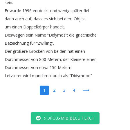
sein
.
Er
wurde
1996
entdeckt
und
wenig
später
fiel
dann
auch
auf
,
dass
es
sich
bei
dem
Objekt
um
einen
Doppelkörper
handelt
.
Deswegen
sein
Name
“
Didymos
”;
die
griechische
Bezeichnung
für
“
Zwilling
”.
Der
größere
Brocken
von
beiden
hat
einen
Durchmesser
von
800
Metern
;
der
Kleinere
einen
Durchmesser
von
etwa
150
Metern
.
Letzterer
wird
manchmal
auch
als
“
Didymoon
”
1
2
3
4
Я ЗРОЗУМІВ ВЕСЬ ТЕКСТ