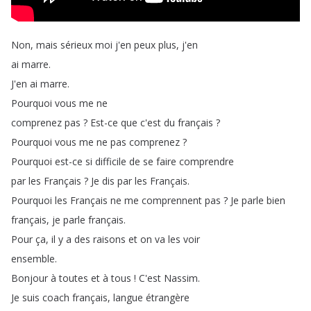
Non
,
mais
sérieux
moi
j'en
peux
plus
,
j'en
ai
marre
.
J'en
ai
marre
.
Pourquoi
vous
me
ne
comprenez
pas
?
Est-ce
que
c'est
du
français
?
Pourquoi
vous
me
ne
pas
comprenez
?
Pourquoi
est-ce
si
difficile
de
se
faire
comprendre
par
les
Français
?
Je
dis
par
les
Français
.
Pourquoi
les
Français
ne
me
comprennent
pas
?
Je
parle
bien
français
,
je
parle
français
.
Pour
ça
,
il
y
a
des
raisons
et
on
va
les
voir
ensemble
.
Bonjour
à
toutes
et
à
tous
!
C'est
Nassim
.
Je
suis
coach
français
,
langue
étrangère