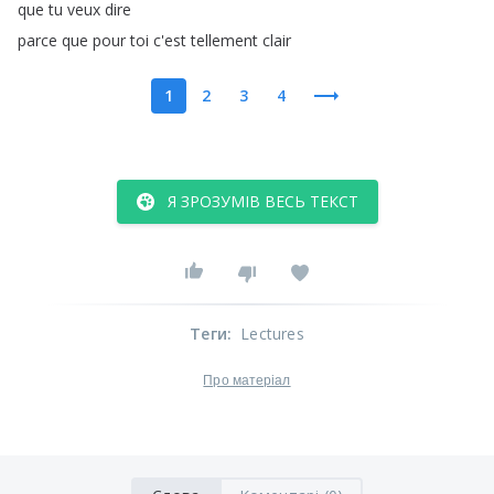
que
tu
veux
dire
parce
que
pour
toi
c'est
tellement
clair
1
2
3
4
Я ЗРОЗУМІВ ВЕСЬ ТЕКСТ
Теги
:
Lectures
Про матеріал