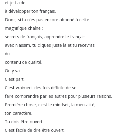
et
je
t'aide
à
développer
ton
français
.
Donc
,
si
tu
n'es
pas
encore
abonné
à
cette
magnifique
chaîne
:
secrets
de
français
,
apprendre
le
français
avec
Nassim
,
tu
cliques
juste
là
et
tu
recevras
du
contenu
de
qualité
.
On
y
va
.
C'est
parti
.
C'est
vraiment
des
fois
difficile
de
se
faire
comprendre
par
les
autres
pour
plusieurs
raisons
.
Première
chose
,
c'est
le
mindset
,
la
mentalité
,
ton
caractère
.
Tu
dois
être
ouvert
.
C'est
facile
de
dire
être
ouvert
.