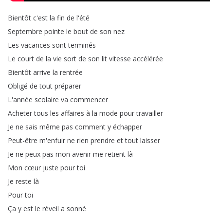
Bientôt
c'est
la
fin
de
l'été
Septembre
pointe
le
bout
de
son
nez
Les
vacances
sont
terminés
Le
court
de
la
vie
sort
de
son
lit
vitesse
accélérée
Bientôt
arrive
la
rentrée
Obligé
de
tout
préparer
L'année
scolaire
va
commencer
Acheter
tous
les
affaires
à
la
mode
pour
travailler
Je
ne
sais
même
pas
comment
y
échapper
Peut-être
m'enfuir
ne
rien
prendre
et
tout
laisser
Je
ne
peux
pas
mon
avenir
me
retient
là
Mon
cœur
juste
pour
toi
Je
reste
là
Pour
toi
Ça
y
est
le
réveil
a
sonné