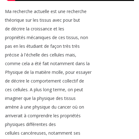
Ma
recherche
actuelle
est
une
recherche
théorique
sur
les
tissus
avec
pour
but
de
décrire
la
croissance
et
les
propriétés
mécaniques
de
ces
tissus
,
non
pas
en
les
étudiant
de
façon
très
très
précise
à
l'échelle
des
cellules
mais
,
comme
cela
a
été
fait
notamment
dans
la
Physique
de
la
matière
molle
,
pour
essayer
de
décrire
le
comportement
collectif
de
ces
cellules
.
A
plus
long
terme
,
on
peut
imaginer
que
la
physique
des
tissus
amène
à
une
physique
du
cancer
où
on
arriverait
à
comprendre
les
propriétés
physiques
différentes
des
cellules
cancéreuses
,
notamment
ses