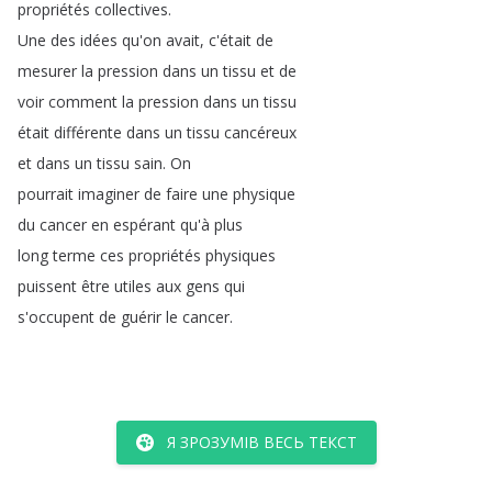
propriétés
collectives
.
Une
des
idées
qu'on
avait
,
c'était
de
mesurer
la
pression
dans
un
tissu
et
de
voir
comment
la
pression
dans
un
tissu
était
différente
dans
un
tissu
cancéreux
et
dans
un
tissu
sain
.
On
pourrait
imaginer
de
faire
une
physique
du
cancer
en
espérant
qu'à
plus
long
terme
ces
propriétés
physiques
puissent
être
utiles
aux
gens
qui
s'occupent
de
guérir
le
cancer
.
Я ЗРОЗУМІВ ВЕСЬ ТЕКСТ