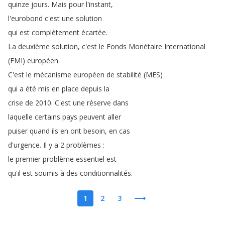
quinze
jours
.
Mais
pour
l'instant
,
l'eurobond
c'est
une
solution
qui
est
complètement
écartée
.
La
deuxième
solution
,
c'est
le
Fonds
Monétaire
International
(
FMI
)
européen
.
C'est
le
mécanisme
européen
de
stabilité
(
MES
)
qui
a
été
mis
en
place
depuis
la
crise
de
2010.
C'est
une
réserve
dans
laquelle
certains
pays
peuvent
aller
puiser
quand
ils
en
ont
besoin
,
en
cas
d'urgence
.
Il
y
a
2
problèmes
:
le
premier
problème
essentiel
est
qu'il
est
soumis
à
des
conditionnalités
.
1
2
3