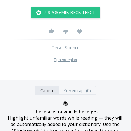
Я ЗРОЗУМІВ ВЕСЬ ТЕКСТ
Теги
:
Science
Про матеріал
Слова
Коментарі (0)
📚
There are no words here yet
Highlight unfamiliar words while reading — they will 
be automatically added to your dictionary. Use the 
“Study words” button to reinforce them through 