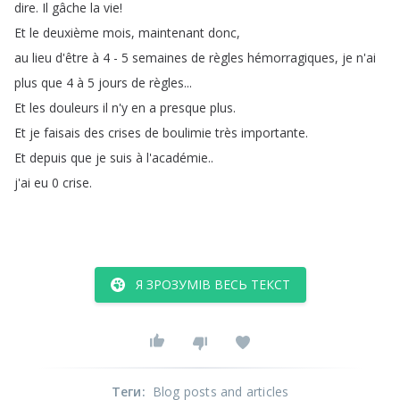
dire
.
Il
gâche
la
vie
!
Et
le
deuxième
mois
,
maintenant
donc
,
au
lieu
d'être
à
4 - 5
semaines
de
règles
hémorragiques
,
je
n'ai
plus
que
4
à
5
jours
de
règles
...
Et
les
douleurs
il
n'y
en
a
presque
plus
.
Et
je
faisais
des
crises
de
boulimie
très
importante
.
Et
depuis
que
je
suis
à
l'académie
..
j'ai
eu
0
crise
.
Я ЗРОЗУМІВ ВЕСЬ ТЕКСТ
Теги
:
Blog posts and articles