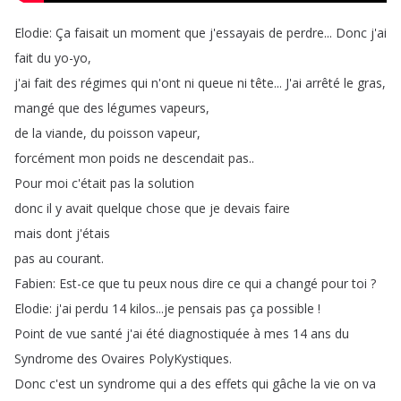
Elodie
:
Ça
faisait
un
moment
que
j'essayais
de
perdre
...
Donc
j'ai
fait
du
yo-yo
,
j'ai
fait
des
régimes
qui
n'ont
ni
queue
ni
tête
...
J'ai
arrêté
le
gras
,
mangé
que
des
légumes
vapeurs
,
de
la
viande
,
du
poisson
vapeur
,
forcément
mon
poids
ne
descendait
pas
..
Pour
moi
c'était
pas
la
solution
donc
il
y
avait
quelque
chose
que
je
devais
faire
mais
dont
j'étais
pas
au
courant
.
Fabien
:
Est-ce
que
tu
peux
nous
dire
ce
qui
a
changé
pour
toi
?
Elodie
:
j'ai
perdu
14
kilos
...
je
pensais
pas
ça
possible
!
Point
de
vue
santé
j'ai
été
diagnostiquée
à
mes
14
ans
du
Syndrome
des
Ovaires
PolyKystiques
.
Donc
c'est
un
syndrome
qui
a
des
effets
qui
gâche
la
vie
on
va