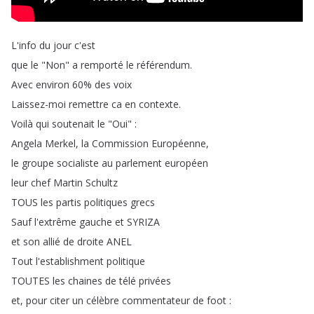
L'info
du
jour
c'est
que
le
"
Non
"
a
remporté
le
référendum
.
Avec
environ
60%
des
voix
Laissez-moi
remettre
ca
en
contexte
.
Voilà
qui
soutenait
le
"
Oui
" :
Angela
Merkel
,
la
Commission
Européenne
,
le
groupe
socialiste
au
parlement
européen
leur
chef
Martin
Schultz
TOUS
les
partis
politiques
grecs
Sauf
l'extrême
gauche
et
SYRIZA
et
son
allié
de
droite
ANEL
Tout
l'establishment
politique
TOUTES
les
chaines
de
télé
privées
et
,
pour
citer
un
célèbre
commentateur
de
foot
: