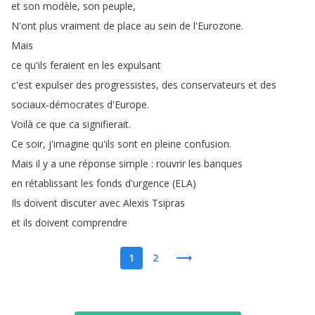
et
son
modèle
,
son
peuple
,
N'ont
plus
vraiment
de
place
au
sein
de
l'Eurozone
.
Mais
ce
qu'ils
feraient
en
les
expulsant
c'est
expulser
des
progressistes
,
des
conservateurs
et
des
sociaux-démocrates
d'Europe
.
Voilà
ce
que
ca
signifierait
.
Ce
soir
,
j'imagine
qu'ils
sont
en
pleine
confusion
.
Mais
il
y
a
une
réponse
simple
:
rouvrir
les
banques
en
rétablissant
les
fonds
d'urgence
(
ELA
)
Ils
doivent
discuter
avec
Alexis
Tsipras
et
ils
doivent
comprendre
1
2