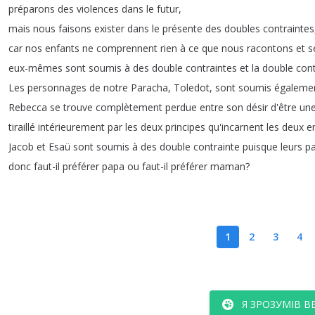
préparons
des
violences
dans
le
futur
,
mais
nous
faisons
exister
dans
le
présente
des
doubles
contraintes
car
nos
enfants
ne
comprennent
rien
à
ce
que
nous
racontons
et
s
eux-mêmes
sont
soumis
à
des
double
contraintes
et
la
double
cont
Les
personnages
de
notre
Paracha
,
Toledot
,
sont
soumis
égaleme
Rebecca
se
trouve
complètement
perdue
entre
son
désir
d'être
un
tiraillé
intérieurement
par
les
deux
principes
qu'incarnent
les
deux
e
Jacob
et
Esaü
sont
soumis
à
des
double
contrainte
puisque
leurs
pa
donc
faut-il
préférer
papa
ou
faut-il
préférer
maman
?
1
2
3
4
Я ЗРОЗУМІВ В