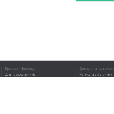
Правова інформація
Довідка та підтримк
Для правовласників
Написати в підтримку
Умови конфіденційності
FAQ
Угода користувача
Розширення для браузера