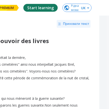
Рідна

Start learning
UK
PREMIUM
мова
:
Приховати текст
pouvoir des livres
'était
la
dernière
,
s
cimetières
"
ainsi
nous
interpellait
Jacques
Brel
,
us
vos
cimetières
".
Voyons-nous
nos
cimetières
?
 18
cette
période
de
commémoration
de
la
nuit
de
cristal
,
s
qui
nous
mèneront
à
la
guerre
suivante
?
éparons
les
guerres
suivante
.
Non
seulement
nous