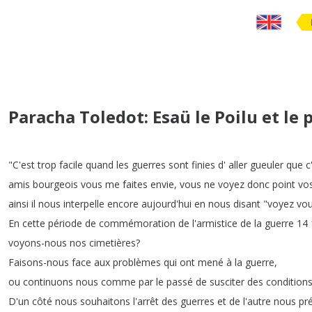
Paracha Toledot: Esaü le Poilu et le 
"
C'est
trop
facile
quand
les
guerres
sont
finies
d'
aller
gueuler
que
c
amis
bourgeois
vous
me
faites
envie
,
vous
ne
voyez
donc
point
vo
ainsi
il
nous
interpelle
encore
aujourd'hui
en
nous
disant
"
voyez
vo
En
cette
période
de
commémoration
de
l'armistice
de
la
guerre
14
voyons-nous
nos
cimetières
?
Faisons-nous
face
aux
problèmes
qui
ont
mené
à
la
guerre
,
ou
continuons
nous
comme
par
le
passé
de
susciter
des
condition
D'un
côté
nous
souhaitons
l'arrêt
des
guerres
et
de
l'autre
nous
pr