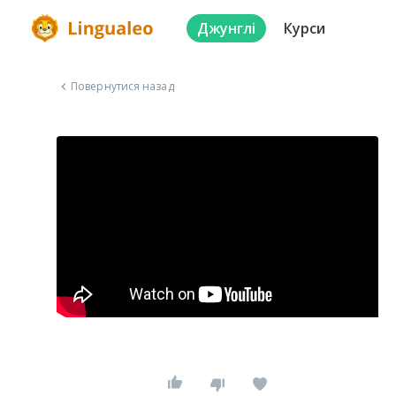
Джунглі
Курси
Повернутися назад