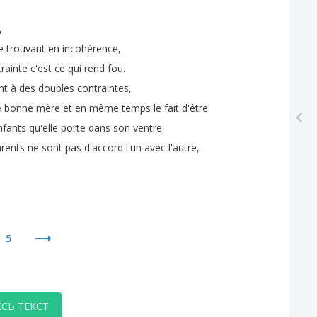
,
e
trouvant
en
incohérence
,
rainte
c'est
ce
qui
rend
fou
.
nt
à
des
doubles
contraintes
,
e
bonne
mère
et
en
même
temps
le
fait
d'être
nfants
qu'elle
porte
dans
son
ventre
.
rents
ne
sont
pas
d'accord
l'un
avec
l'autre
,
5
ЕСЬ ТЕКСТ