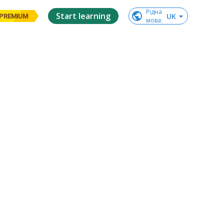
Рідна

Start learning
UK
PREMIUM
мова
: