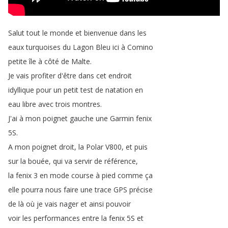
Salut
tout
le
monde
et
bienvenue
dans
les
eaux
turquoises
du
Lagon
Bleu
ici
à
Comino
petite
île
à
côté
de
Malte
.
Je
vais
profiter
d'être
dans
cet
endroit
idyllique
pour
un
petit
test
de
natation
en
eau
libre
avec
trois
montres
.
J'ai
à
mon
poignet
gauche
une
Garmin
fenix
5S
.
A
mon
poignet
droit
,
la
Polar
V800,
et
puis
sur
la
bouée
,
qui
va
servir
de
référence
,
la
fenix
3
en
mode
course
à
pied
comme
ça
elle
pourra
nous
faire
une
trace
GPS
précise
de
là
où
je
vais
nager
et
ainsi
pouvoir
voir
les
performances
entre
la
fenix
5S
et