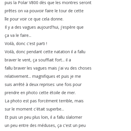
puis
la
Polar
V800
dès
que
les
montres
seront
prêtes
on
va
pouvoir
faire
le
tour
de
cette
île
pour
voir
ce
que
cela
donne
.
Il
y
a
des
vagues
aujourd'hui
,
j'espère
que
ça
va
le
faire
...
Voilà
,
donc
c'est
parti
!
Voilà
,
donc
pendant
cette
natation
il
a
fallu
braver
le
vent
,
ça
soufflait
fort
...
il
a
fallu
braver
les
vagues
mais
j'ai
vu
des
choses
relativement
...
magnifiques
et
puis
je
me
suis
arrêté
à
deux
reprises
:
une
fois
pour
prendre
en
photo
cette
étoile
de
mer
.
La
photo
est
pas
forcément
terrible
,
mais
sur
le
moment
c'était
superbe
...
Et
puis
un
peu
plus
loin
,
il
a
fallu
slalomer
un
peu
entre
des
méduses
,
ça
c'est
un
peu