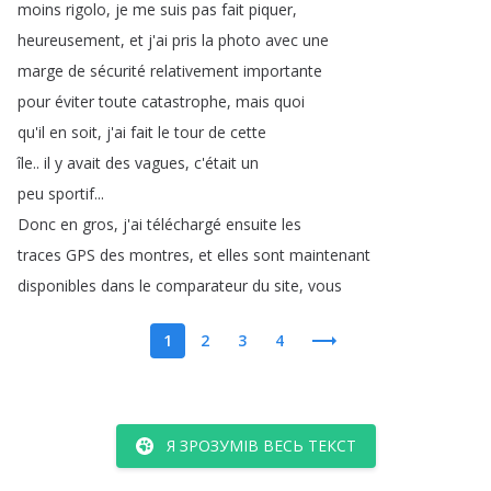
moins
rigolo
,
je
me
suis
pas
fait
piquer
,
heureusement
,
et
j'ai
pris
la
photo
avec
une
marge
de
sécurité
relativement
importante
pour
éviter
toute
catastrophe
,
mais
quoi
qu'il
en
soit
,
j'ai
fait
le
tour
de
cette
île
..
il
y
avait
des
vagues
,
c'était
un
peu
sportif
...
Donc
en
gros
,
j'ai
téléchargé
ensuite
les
traces
GPS
des
montres
,
et
elles
sont
maintenant
disponibles
dans
le
comparateur
du
site
,
vous
1
2
3
4
Я ЗРОЗУМІВ ВЕСЬ ТЕКСТ