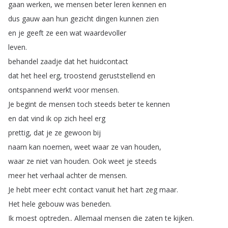
gaan
werken
,
we
mensen
beter
leren
kennen
en
dus
gauw
aan
hun
gezicht
dingen
kunnen
zien
en
je
geeft
ze
een
wat
waardevoller
leven
.
behandel
zaadje
dat
het
huidcontact
dat
het
heel
erg
,
troostend
geruststellend
en
ontspannend
werkt
voor
mensen
.
Je
begint
de
mensen
toch
steeds
beter
te
kennen
en
dat
vind
ik
op
zich
heel
erg
prettig
,
dat
je
ze
gewoon
bij
naam
kan
noemen
,
weet
waar
ze
van
houden
,
waar
ze
niet
van
houden
.
Ook
weet
je
steeds
meer
het
verhaal
achter
de
mensen
.
Je
hebt
meer
echt
contact
vanuit
het
hart
zeg
maar
.
Het
hele
gebouw
was
beneden
.
Ik
moest
optreden
..
Allemaal
mensen
die
zaten
te
kijken
.