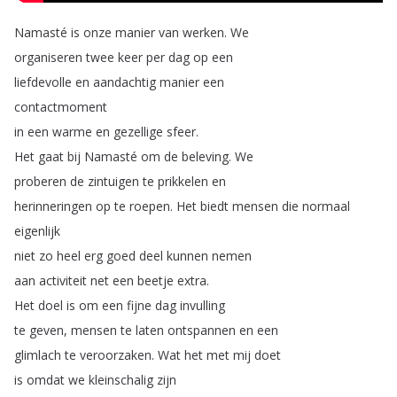
Namasté
is
onze
manier
van
werken
.
We
organiseren
twee
keer
per
dag
op
een
liefdevolle
en
aandachtig
manier
een
contactmoment
in
een
warme
en
gezellige
sfeer
.
Het
gaat
bij
Namasté
om
de
beleving
.
We
proberen
de
zintuigen
te
prikkelen
en
herinneringen
op
te
roepen
.
Het
biedt
mensen
die
normaal
eigenlijk
niet
zo
heel
erg
goed
deel
kunnen
nemen
aan
activiteit
net
een
beetje
extra
.
Het
doel
is
om
een
fijne
dag
invulling
te
geven
,
mensen
te
laten
ontspannen
en
een
glimlach
te
veroorzaken
.
Wat
het
met
mij
doet
is
omdat
we
kleinschalig
zijn