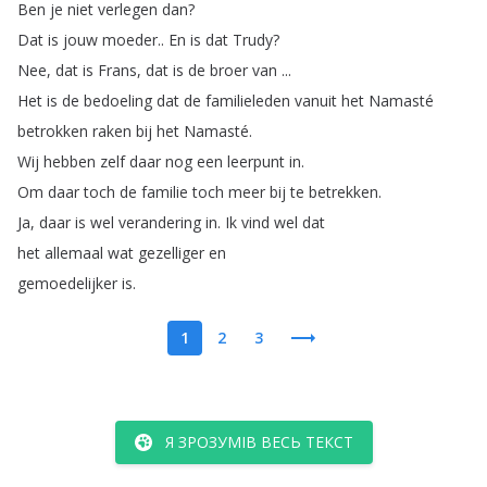
Ben
je
niet
verlegen
dan
?
Dat
is
jouw
moeder
..
En
is
dat
Trudy
?
Nee
,
dat
is
Frans
,
dat
is
de
broer
van
...
Het
is
de
bedoeling
dat
de
familieleden
vanuit
het
Namasté
betrokken
raken
bij
het
Namasté
.
Wij
hebben
zelf
daar
nog
een
leerpunt
in
.
Om
daar
toch
de
familie
toch
meer
bij
te
betrekken
.
Ja
,
daar
is
wel
verandering
in
.
Ik
vind
wel
dat
het
allemaal
wat
gezelliger
en
gemoedelijker
is
.
1
2
3
Я ЗРОЗУМІВ ВЕСЬ ТЕКСТ