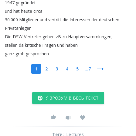
1947
gegründet
und
hat
heute
circa
30.000
Mitglieder
und
vertritt
die
Interessen
der
deutschen
Privatanleger
.
Die
DSW-Vertreter
gehen
zB
zu
Hauptversammlungen
,
stellen
da
kritische
Fragen
und
haben
ganz
grob
gesprochen
1
2
3
4
5
...7
Я ЗРОЗУМІВ ВЕСЬ ТЕКСТ
Теги
:
Lectures