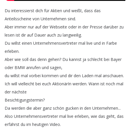
Du
interessierst
dich
für
Aktien
und
weißt
,
dass
das
Anteilsscheine
von
Unternehmen
sind
.
Aber
immer
nur
auf
der
Webseite
oder
in
der
Presse
darüber
zu
lesen
ist
dir
auf
Dauer
auch
zu
langweilig
.
Du
willst
einen
Unternehmensvertreter
mal
live
und
in
Farbe
erleben
.
Aber
wie
soll
das
denn
gehen
?
Du
kannst
ja
schlecht
bei
Bayer
oder
BMW
anrufen
und
sagen
,
du
willst
mal
vorbei
kommen
und
dir
den
Laden
mal
anschauen
.
Ich
will
vielleicht
bei
euch
AktionärIn
werden
.
Wann
ist
noch
mal
der
nächste
Besichtigungstermin
?
Da
werden
die
aber
ganz
schön
gucken
in
den
Unternehmen
...
Also
Unternehmensvertreter
mal
live
erleben
,
wie
das
geht
,
das
erfährst
du
im
heutigen
Video
.