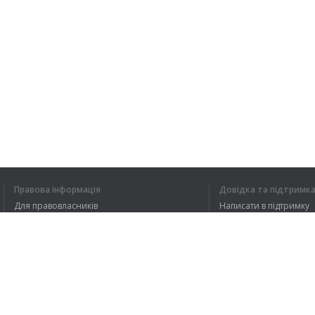
Правова інформація
Довідка та підтримк
Для правовласників
Написати в підтримку
Умови конфіденційності
FAQ
Угода користувача
Розширення для браузера