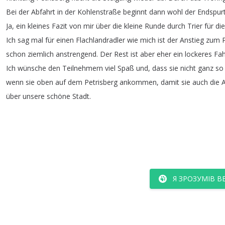
Bei
der
Abfahrt
in
der
Kohlenstraße
beginnt
dann
wohl
der
Endspur
Ja
,
ein
kleines
Fazit
von
mir
über
die
kleine
Runde
durch
Trier
für
die
Ich
sag
mal
für
einen
Flachlandradler
wie
mich
ist
der
Anstieg
zum
schon
ziemlich
anstrengend
.
Der
Rest
ist
aber
eher
ein
lockeres
Fa
Ich
wünsche
den
Teilnehmern
viel
Spaß
und
,
dass
sie
nicht
ganz
so
wenn
sie
oben
auf
dem
Petrisberg
ankommen
,
damit
sie
auch
die
A
über
unsere
schöne
Stadt
.
Я ЗРОЗУМІВ В