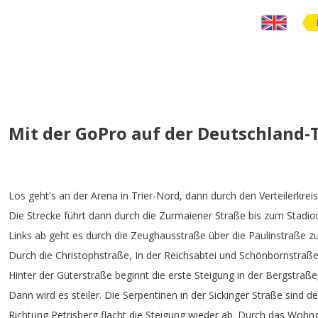
Mit der GoPro auf der Deutschland-T
Los
geht's
an
der
Arena
in
Trier-Nord
,
dann
durch
den
Verteilerkreis
Die
Strecke
führt
dann
durch
die
Zurmaiener
Straße
bis
zum
Stadio
Links
ab
geht
es
durch
die
Zeughausstraße
über
die
Paulinstraße
z
Durch
die
Christophstraße
,
In
der
Reichsabtei
und
Schönbornstraß
Hinter
der
Güterstraße
beginnt
die
erste
Steigung
in
der
Bergstraße
Dann
wird
es
steiler
.
Die
Serpentinen
in
der
Sickinger
Straße
sind
de
Richtung
Petrisberg
flacht
die
Steigung
wieder
ab
.
Durch
das
Wohng