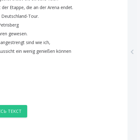
t
der
Etappe
,
die
an
der
Arena
endet
.
Deutschland-Tour
.
Petrisberg
hren
gewesen
.
angestrengt
sind
wie
ich
,
ussicht
ein
wenig
genießen
können
ЕСЬ ТЕКСТ