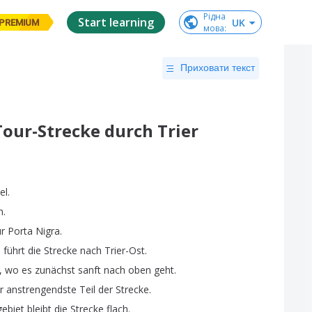
Рідна

Start learning
UK
PREMIUM
мова
:
Приховати текст
our-Strecke durch Trier
el
.
n
.
ur
Porta
Nigra
.
e
führt
die
Strecke
nach
Trier-Ost
.
,
wo
es
zunächst
sanft
nach
oben
geht
.
r
anstrengendste
Teil
der
Strecke
.
ebiet
bleibt
die
Strecke
flach
.