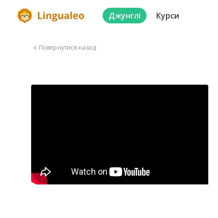
Джунглі
Курси
Повернутися назад