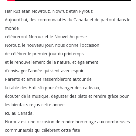
Har
Ruz
etan
Nowrouz
,
Nowruz
etan
Pyrouz
.
Aujourd'hui
,
des
communautés
du
Canada
et
de
partout
dans
le
monde
célébreront
Norouz
et
le
Nouvel
An
perse
.
Norouz
,
le
nouveau
jour
,
nous
donne
l'occasion
de
célébrer
le
premier
jour
du
printemps
et
le
renouvellement
de
la
nature
,
et
également
d'envisager
l'année
qui
vient
avec
espoir
.
Parents
et
amis
se
rassembleront
autour
de
la
table
des
Haft
sîn
pour
échanger
des
cadeaux
,
écouter
de
la
musique
,
déguster
des
plats
et
rendre
grâce
pour
les
bienfaits
reçus
cette
année
.
Ici
,
au
Canada
,
Norouz
est
une
occasion
de
rendre
hommage
aux
nombreuses
communautés
qui
célèbrent
cette
fête