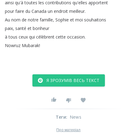
ainsi
qu'à
toutes
les
contributions
qu'elles
apportent
pour
faire
du
Canada
un
endroit
meilleur
.
Au
nom
de
notre
famille
,
Sophie
et
moi
souhaitons
paix
,
santé
et
bonheur
à
tous
ceux
qui
célèbrent
cette
occasion
.
Nowruz
Mubarak
!
Я ЗРОЗУМІВ ВЕСЬ ТЕКСТ
Теги
:
News
Про матеріал