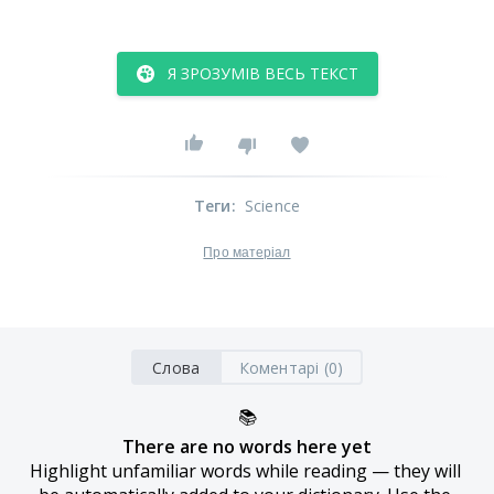
Я ЗРОЗУМІВ ВЕСЬ ТЕКСТ
Теги
:
Science
Про матеріал
Слова
Коментарі (0)
📚
There are no words here yet
Highlight unfamiliar words while reading — they will 