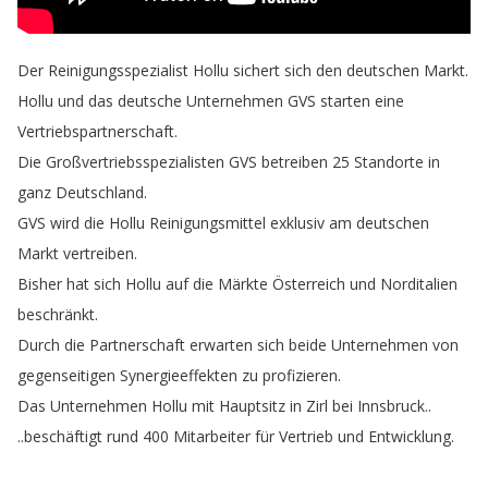
Der
Reinigungsspezialist
Hollu
sichert
sich
den
deutschen
Markt
.
Hollu
und
das
deutsche
Unternehmen
GVS
starten
eine
Vertriebspartnerschaft
.
Die
Großvertriebsspezialisten
GVS
betreiben
25
Standorte
in
ganz
Deutschland
.
GVS
wird
die
Hollu
Reinigungsmittel
exklusiv
am
deutschen
Markt
vertreiben
.
Bisher
hat
sich
Hollu
auf
die
Märkte
Österreich
und
Norditalien
beschränkt
.
Durch
die
Partnerschaft
erwarten
sich
beide
Unternehmen
von
gegenseitigen
Synergieeffekten
zu
profizieren
.
Das
Unternehmen
Hollu
mit
Hauptsitz
in
Zirl
bei
Innsbruck
..
..
beschäftigt
rund
400
Mitarbeiter
für
Vertrieb
und
Entwicklung
.