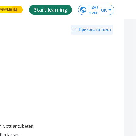
Рідна

Start learning
UK
PREMIUM
мова
:
Приховати текст
m
Gott
anzubeten
.
fen
lassen
.