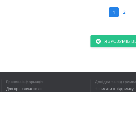
1
2
Я ЗРОЗУМІВ В
Правова інформація
Довідка та підтримк
Для правовласників
Написати в підтримку
Умови конфіденційності
FAQ
Угода користувача
Розширення для браузера