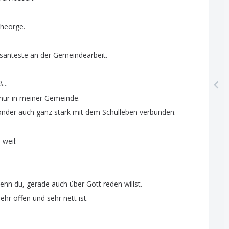
heorge
.
ssanteste
an
der
Gemeindearbeit
.
ß
...
nur
in
meiner
Gemeinde
.
onder
auch
ganz
stark
mit
dem
Schulleben
verbunden
.
,
weil
:
enn
du
,
gerade
auch
über
Gott
reden
willst
.
sehr
offen
und
sehr
nett
ist
.