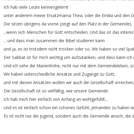
Ich
hab
viele
Leute
kennengelernt
unter
anderem
meine
Ersatzmama
Thea
,
oder
die
Emilia
und
den
G
Die
sitzen
übrigens
da
vorne
(
zeigt
auf
den
Platz
in
der
Gemeinde
).
...
wenn
sich
Menschen
für
Gott
entscheiden
.
Und
das
ist
das
intere
...
und
dass
man
zusammen
die
Bibel
studieren
kann
und
ja
,
es
ist
trotzdem
nicht
trocken
oder
so
.
Wir
haben
so
viel
Spa
Der
Sabbat
ist
für
mich
wichtig
um
aufzutanken
,
und
dass
kann
ich
Und
ich
sehe
die
Marienhöhe
,
nicht
nur
mit
dem
Gemeindeleben
,
s
Wir
haben
unterschiedliche
Ansätze
und
Zugänge
zu
Gott
,
und
mit
diesen
Ansätzen
wollen
wir
auch
die
Gesellschaft
erreichen
Die
Gesellschaft
ist
so
vielfältig
,
wie
unsere
Gemeinde
.
Ich
hab
mich
hier
einfach
von
Anfang
an
wohlgefühlt
...
Und
es
ist
einfach
schon
ein
schönes
Gefühl
,
jemanden
zu
haben
w
Es
ist
nicht
nur
die
Jugend
,
sondern
auch
die
Gemeinde
ansich
,
die