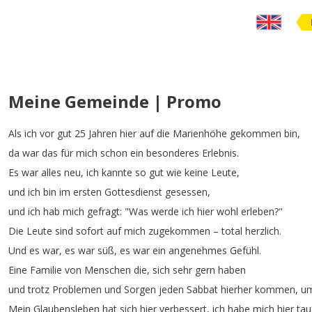
Meine Gemeinde | Promo
Als
ich
vor
gut
25
Jahren
hier
auf
die
Marienhöhe
gekommen
bin
,
da
war
das
für
mich
schon
ein
besonderes
Erlebnis
.
Es
war
alles
neu
,
ich
kannte
so
gut
wie
keine
Leute
,
und
ich
bin
im
ersten
Gottesdienst
gesessen
,
und
ich
hab
mich
gefragt
: "
Was
werde
ich
hier
wohl
erleben
?"
Die
Leute
sind
sofort
auf
mich
zugekommen
–
total
herzlich
.
Und
es
war
,
es
war
süß
,
es
war
ein
angenehmes
Gefühl
.
Eine
Familie
von
Menschen
die
,
sich
sehr
gern
haben
und
trotz
Problemen
und
Sorgen
jeden
Sabbat
hierher
kommen
,
u
Mein
Glaubensleben
hat
sich
hier
verbessert
,
ich
habe
mich
hier
tau