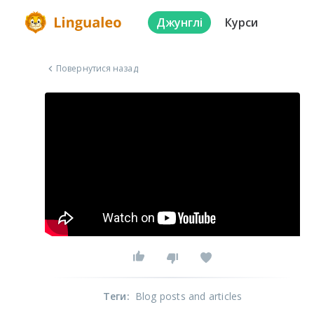
Джунглі
Курси
Повернутися назад
Теги
:
Blog posts and articles