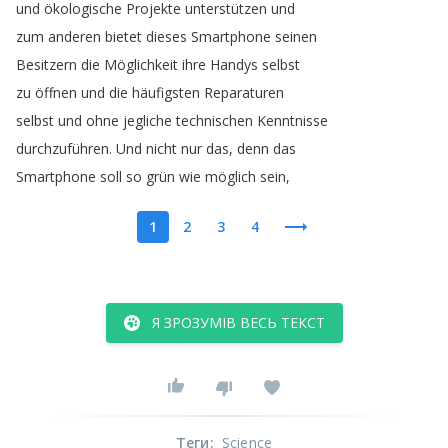
und
ökologische
Projekte
unterstützen
und
zum
anderen
bietet
dieses
Smartphone
seinen
Besitzern
die
Möglichkeit
ihre
Handys
selbst
zu
öffnen
und
die
häufigsten
Reparaturen
selbst
und
ohne
jegliche
technischen
Kenntnisse
durchzuführen
.
Und
nicht
nur
das
,
denn
das
Smartphone
soll
so
grün
wie
möglich
sein
,
1
2
3
4
Я ЗРОЗУМІВ ВЕСЬ ТЕКСТ
Теги
:
Science