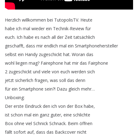
Herzlich
willkommen
bei
TutopolisTV
.
Heute
habe
ich
mal
wieder
ein
Technik-Review
für
euch
.
Ich
habe
es
nach
all
der
Zeit
tatsächlich
geschafft
,
dass
mir
endlich
mal
ein
Smartphonehersteller
selbst
ein
Handy
zugeschickt
hat
.
Woran
das
wohl
liegen
mag
?
Fairephone
hat
mir
das
Fairphone
2
zugeschickt
und
viele
von
euch
werden
sich
jetzt
sicherlich
fragen
,
was
soll
das
denn
für
ein
Smartphone
sein
?!
Dazu
gleich
mehr
…
Unboxing
:
Der
erste
Eindruck
den
ich
von
der
Box
habe
,
ist
schon
mal
ein
ganz
guter
,
eine
schlichte
Box
ohne
viel
Schnick
Schnack
.
Beim
öffnen
fällt
sofort
auf
,
dass
das
Backcover
nicht