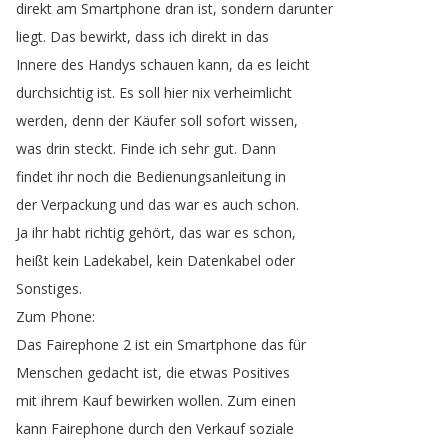
direkt
am
Smartphone
dran
ist
,
sondern
darunter
liegt
.
Das
bewirkt
,
dass
ich
direkt
in
das
Innere
des
Handys
schauen
kann
,
da
es
leicht
durchsichtig
ist
.
Es
soll
hier
nix
verheimlicht
werden
,
denn
der
Käufer
soll
sofort
wissen
,
was
drin
steckt
.
Finde
ich
sehr
gut
.
Dann
findet
ihr
noch
die
Bedienungsanleitung
in
der
Verpackung
und
das
war
es
auch
schon
.
Ja
ihr
habt
richtig
gehört
,
das
war
es
schon
,
heißt
kein
Ladekabel
,
kein
Datenkabel
oder
Sonstiges
.
Zum
Phone
:
Das
Fairephone
2
ist
ein
Smartphone
das
für
Menschen
gedacht
ist
,
die
etwas
Positives
mit
ihrem
Kauf
bewirken
wollen
.
Zum
einen
kann
Fairephone
durch
den
Verkauf
soziale