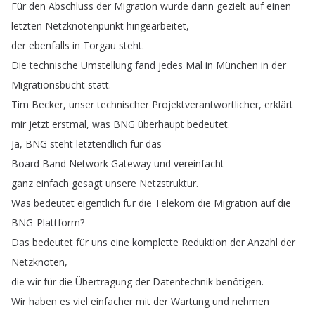
Für
den
Abschluss
der
Migration
wurde
dann
gezielt
auf
einen
letzten
Netzknotenpunkt
hingearbeitet
,
der
ebenfalls
in
Torgau
steht
.
Die
technische
Umstellung
fand
jedes
Mal
in
München
in
der
Migrationsbucht
statt
.
Tim
Becker
,
unser
technischer
Projektverantwortlicher
,
erklärt
mir
jetzt
erstmal
,
was
BNG
überhaupt
bedeutet
.
Ja
,
BNG
steht
letztendlich
für
das
Board
Band
Network
Gateway
und
vereinfacht
ganz
einfach
gesagt
unsere
Netzstruktur
.
Was
bedeutet
eigentlich
für
die
Telekom
die
Migration
auf
die
BNG-Plattform
?
Das
bedeutet
für
uns
eine
komplette
Reduktion
der
Anzahl
der
Netzknoten
,
die
wir
für
die
Übertragung
der
Datentechnik
benötigen
.
Wir
haben
es
viel
einfacher
mit
der
Wartung
und
nehmen