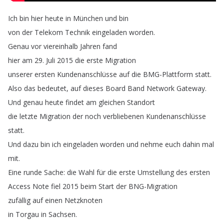
Ich
bin
hier
heute
in
München
und
bin
von
der
Telekom
Technik
eingeladen
worden
.
Genau
vor
viereinhalb
Jahren
fand
hier
am
29.
Juli
2015
die
erste
Migration
unserer
ersten
Kundenanschlüsse
auf
die
BMG-Plattform
statt
.
Also
das
bedeutet
,
auf
dieses
Board
Band
Network
Gateway
.
Und
genau
heute
findet
am
gleichen
Standort
die
letzte
Migration
der
noch
verbliebenen
Kundenanschlüsse
statt
.
Und
dazu
bin
ich
eingeladen
worden
und
nehme
euch
dahin
mal
mit
.
Eine
runde
Sache
:
die
Wahl
für
die
erste
Umstellung
des
ersten
Access
Note
fiel
2015
beim
Start
der
BNG-Migration
zufällig
auf
einen
Netzknoten
in
Torgau
in
Sachsen
.