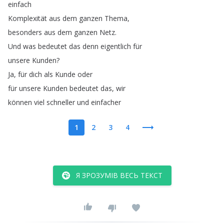
einfach
Komplexität
aus
dem
ganzen
Thema
,
besonders
aus
dem
ganzen
Netz
.
Und
was
bedeutet
das
denn
eigentlich
für
unsere
Kunden
?
Ja
,
für
dich
als
Kunde
oder
für
unsere
Kunden
bedeutet
das
,
wir
können
viel
schneller
und
einfacher
1
2
3
4
Я ЗРОЗУМІВ ВЕСЬ ТЕКСТ