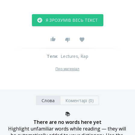
Я ЗРОЗУМІВ ВЕСЬ ТЕКСТ
Теги
:
Lectures
, Rap
Про матеріал
Слова
Коментарі (0)
📚
There are no words here yet
Highlight unfamiliar words while reading — they will 