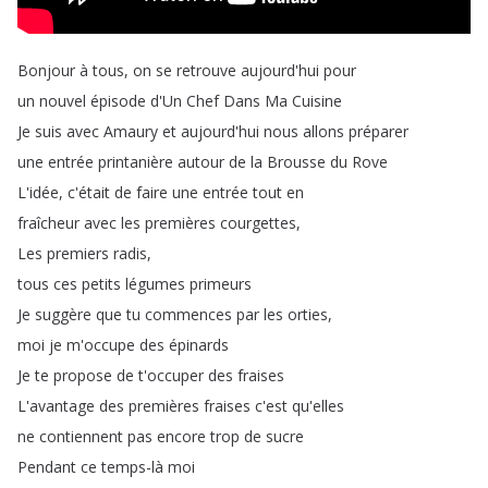
Bonjour
à
tous
,
on
se
retrouve
aujourd'hui
pour
un
nouvel
épisode
d'Un
Chef
Dans
Ma
Cuisine
Je
suis
avec
Amaury
et
aujourd'hui
nous
allons
préparer
une
entrée
printanière
autour
de
la
Brousse
du
Rove
L'idée
,
c'était
de
faire
une
entrée
tout
en
fraîcheur
avec
les
premières
courgettes
,
Les
premiers
radis
,
tous
ces
petits
légumes
primeurs
Je
suggère
que
tu
commences
par
les
orties
,
moi
je
m'occupe
des
épinards
Je
te
propose
de
t'occuper
des
fraises
L'avantage
des
premières
fraises
c'est
qu'elles
ne
contiennent
pas
encore
trop
de
sucre
Pendant
ce
temps-là
moi