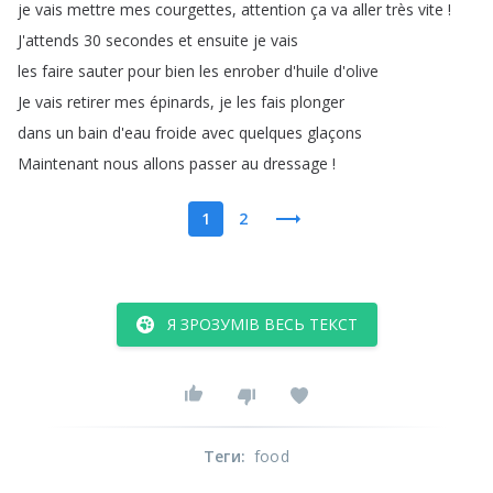
je
vais
mettre
mes
courgettes
,
attention
ça
va
aller
très
vite
!
J'attends
30
secondes
et
ensuite
je
vais
les
faire
sauter
pour
bien
les
enrober
d'huile
d'olive
Je
vais
retirer
mes
épinards
,
je
les
fais
plonger
dans
un
bain
d'eau
froide
avec
quelques
glaçons
Maintenant
nous
allons
passer
au
dressage
!
1
2
Я ЗРОЗУМІВ ВЕСЬ ТЕКСТ
Теги
:
food