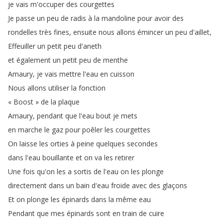
je
vais
m'occuper
des
courgettes
Je
passe
un
peu
de
radis
à
la
mandoline
pour
avoir
des
rondelles
très
fines
,
ensuite
nous
allons
émincer
un
peu
d'aillet
,
Effeuiller
un
petit
peu
d'aneth
et
également
un
petit
peu
de
menthe
Amaury
,
je
vais
mettre
l'eau
en
cuisson
Nous
allons
utiliser
la
fonction
«
Boost
»
de
la
plaque
Amaury
,
pendant
que
l'eau
bout
je
mets
en
marche
le
gaz
pour
poêler
les
courgettes
On
laisse
les
orties
à
peine
quelques
secondes
dans
l'eau
bouillante
et
on
va
les
retirer
Une
fois
qu'on
les
a
sortis
de
l'eau
on
les
plonge
directement
dans
un
bain
d'eau
froide
avec
des
glaçons
Et
on
plonge
les
épinards
dans
la
même
eau
Pendant
que
mes
épinards
sont
en
train
de
cuire