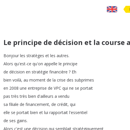
Le principe de décision et la course 
Bonjour
les
stratèges
et
les
autres
.
Alors
qu'est-ce
qu'on
appelle
le
principe
de
décision
en
stratégie
financière
?
Eh
bien
voilà
,
au
moment
de
la
crise
des
subprimes
en
2008
une
entreprise
de
VPC
qui
ne
se
portait
pas
très
très
bien
d'ailleurs
a
vendu
sa
filiale
de
financement
,
de
crédit
,
qui
elle
se
portait
bien
et
lui
rapportait
l'essentiel
de
ses
gains
.
Alors
c'est
une
décision
qui
semblait
stratégiquement