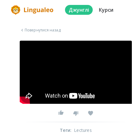
Джунглі
Курси
Повернутися назад
Теги
:
Lectures