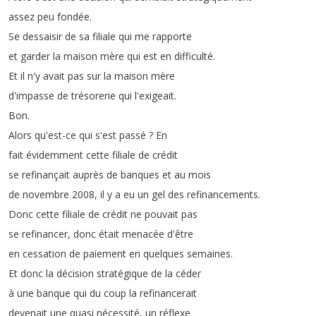
assez
peu
fondée
.
Se
dessaisir
de
sa
filiale
qui
me
rapporte
et
garder
la
maison
mère
qui
est
en
difficulté
.
Et
il
n'y
avait
pas
sur
la
maison
mère
d'impasse
de
trésorerie
qui
l'exigeait
.
Bon
.
Alors
qu'est-ce
qui
s'est
passé
?
En
fait
évidemment
cette
filiale
de
crédit
se
refinançait
auprès
de
banques
et
au
mois
de
novembre
2008,
il
y
a
eu
un
gel
des
refinancements
.
Donc
cette
filiale
de
crédit
ne
pouvait
pas
se
refinancer
,
donc
était
menacée
d'être
en
cessation
de
paiement
en
quelques
semaines
.
Et
donc
la
décision
stratégique
de
la
céder
à
une
banque
qui
du
coup
la
refinancerait
devenait
une
quasi
nécessité
,
un
réflexe