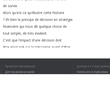
de
survie
.
Alors
qu'est-ce
qu'illustre
cette
histoire
?
Eh
bien
le
principe
de
décision
en
stratégie
financière
qui
nous
dit
quelque
chose
de
tout
simple
,
de
très
évident
.
C'est
que
l'impact
d'une
décision
doit
être
envisagé
sur
la
trésorerie
avant
d'être
envisagé
sur
la
rentabilité
.
Tout
simplement
parce
qu'une
entreprise
Правова інформація
Довідка та підтримк
n'est
pas
mise
en
faillite
parce
qu'elle
Для правовласників
Написати в підтримку
perd
de
l'argent
mais
parce
qu'elle
n'a
Умови конфіденційності
FAQ
plus
d'argent
.
Угода користувача
Ce
qui
n'est
pas
tout
à
fait
la
même
chose
.
Alors
entre
les
deux
,
il
y
a
deux
petites
Розширення для браузера