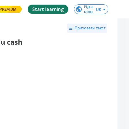
Рідна

Start learning
UK
PREMIUM
мова
:
Приховати текст
au cash