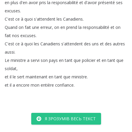
en
plus
d'en
avoir
pris
la
responsabilité
et
d'avoir
présenté
ses
excuses
.
C'est
ce
à
quoi
s'attendent
les
Canadiens
.
Quand
on
fait
une
erreur
,
on
en
prend
la
responsabilité
et
on
fait
nos
excuses
.
C'est
ce
à
quoi
les
Canadiens
s'attendent
des
uns
et
des
autres
aussi
.
Le
ministre
a
servi
son
pays
en
tant
que
policier
et
en
tant
que
soldat
,
et
il
le
sert
maintenant
en
tant
que
ministre
.
et
il
a
encore
mon
entière
confiance
.
Я ЗРОЗУМІВ ВЕСЬ ТЕКСТ