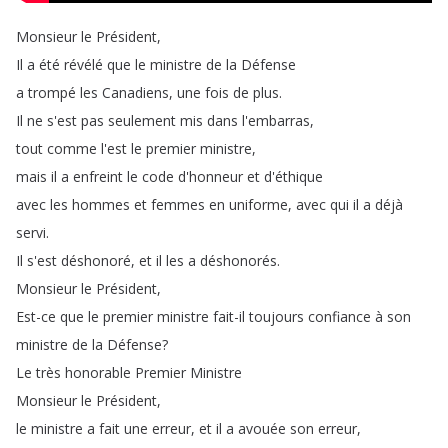
Monsieur
le
Président
,
Il
a
été
révélé
que
le
ministre
de
la
Défense
a
trompé
les
Canadiens
,
une
fois
de
plus
.
Il
ne
s'est
pas
seulement
mis
dans
l'embarras
,
tout
comme
l'est
le
premier
ministre
,
mais
il
a
enfreint
le
code
d'honneur
et
d'éthique
avec
les
hommes
et
femmes
en
uniforme
,
avec
qui
il
a
déjà
servi
.
Il
s'est
déshonoré
,
et
il
les
a
déshonorés
.
Monsieur
le
Président
,
Est-ce
que
le
premier
ministre
fait-il
toujours
confiance
à
son
ministre
de
la
Défense
?
Le
très
honorable
Premier
Ministre
Monsieur
le
Président
,
le
ministre
a
fait
une
erreur
,
et
il
a
avouée
son
erreur
,