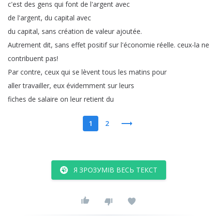
c'est
des
gens
qui
font
de
l'argent
avec
de
l'argent
,
du
capital
avec
du
capital
,
sans
création
de
valeur
ajoutée
.
Autrement
dit
,
sans
effet
positif
sur
l'économie
réelle
.
ceux-la
ne
contribuent
pas
!
Par
contre
,
ceux
qui
se
lèvent
tous
les
matins
pour
aller
travailler
,
eux
évidemment
sur
leurs
fiches
de
salaire
on
leur
retient
du
1
2
Я ЗРОЗУМІВ ВЕСЬ ТЕКСТ