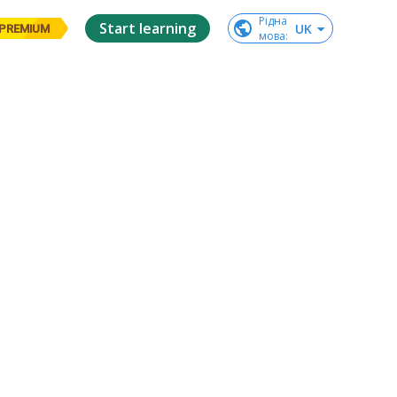
Рідна

Start learning
UK
PREMIUM
мова
: