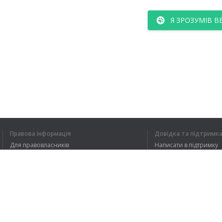
Я ЗРОЗУМІВ В
Правова інформація
Довідка та підтримк
Для правовласників
Написати в підтримку
Умови конфіденційності
FAQ
Угода користувача
Розширення для браузера