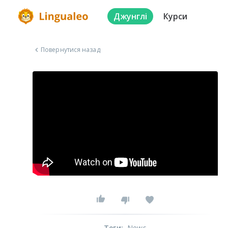
Джунглі
Курси
Повернутися назад
Теги
:
News