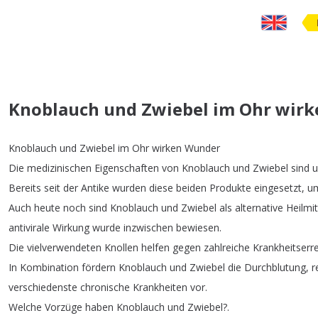
Knoblauch und Zwiebel im Ohr wir
Knoblauch
und
Zwiebel
im
Ohr
wirken
Wunder
Die
medizinischen
Eigenschaften
von
Knoblauch
und
Zwiebel
sind
u
Bereits
seit
der
Antike
wurden
diese
beiden
Produkte
eingesetzt
,
u
Auch
heute
noch
sind
Knoblauch
und
Zwiebel
als
alternative
Heilmit
antivirale
Wirkung
wurde
inzwischen
bewiesen
.
Die
vielverwendeten
Knollen
helfen
gegen
zahlreiche
Krankheitserr
In
Kombination
fördern
Knoblauch
und
Zwiebel
die
Durchblutung
,
r
verschiedenste
chronische
Krankheiten
vor
.
Welche
Vorzüge
haben
Knoblauch
und
Zwiebel
?.