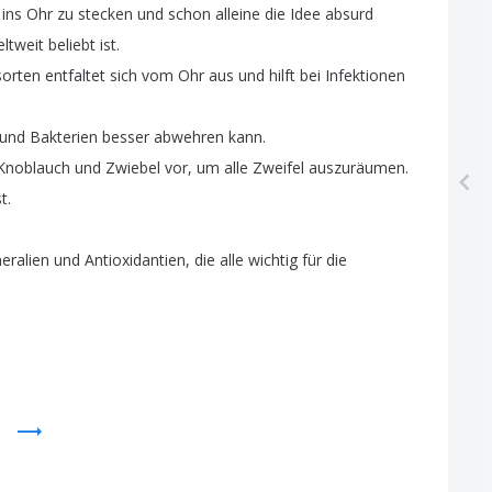
ins
Ohr
zu
stecken
und
schon
alleine
die
Idee
absurd
ltweit
beliebt
ist
.
orten
entfaltet
sich
vom
Ohr
aus
und
hilft
bei
Infektionen
und
Bakterien
besser
abwehren
kann
.
Knoblauch
und
Zwiebel
vor
,
um
alle
Zweifel
auszuräumen
.
t
.
eralien
und
Antioxidantien
,
die
alle
wichtig
für
die