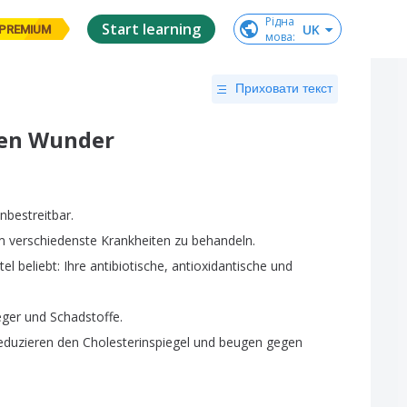
Рідна

Start learning
UK
PREMIUM
мова
:
Приховати текст
ken Wunder
nbestreitbar
.
m
verschiedenste
Krankheiten
zu
behandeln
.
tel
beliebt
:
Ihre
antibiotische
,
antioxidantische
und
eger
und
Schadstoffe
.
eduzieren
den
Cholesterinspiegel
und
beugen
gegen