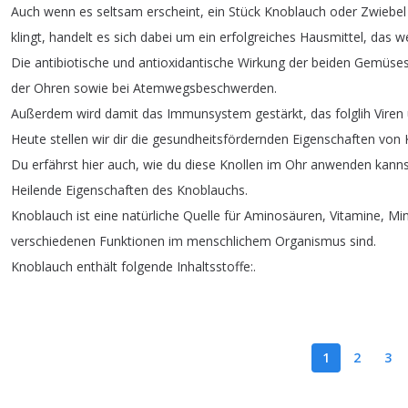
Auch
wenn
es
seltsam
erscheint
,
ein
Stück
Knoblauch
oder
Zwiebel
klingt
,
handelt
es
sich
dabei
um
ein
erfolgreiches
Hausmittel
,
das
we
Die
antibiotische
und
antioxidantische
Wirkung
der
beiden
Gemüses
der
Ohren
sowie
bei
Atemwegsbeschwerden
.
Außerdem
wird
damit
das
Immunsystem
gestärkt
,
das
folglih
Viren
Heute
stellen
wir
dir
die
gesundheitsfördernden
Eigenschaften
von
Du
erfährst
hier
auch
,
wie
du
diese
Knollen
im
Ohr
anwenden
kanns
Heilende
Eigenschaften
des
Knoblauchs
.
Knoblauch
ist
eine
natürliche
Quelle
für
Aminosäuren
,
Vitamine
,
Min
verschiedenen
Funktionen
im
menschlichem
Organismus
sind
.
Knoblauch
enthält
folgende
Inhaltsstoffe
:.
1
2
3