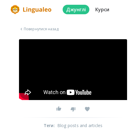
Джунглі
Курси
Повернутися назад
Теги
:
Blog posts and articles