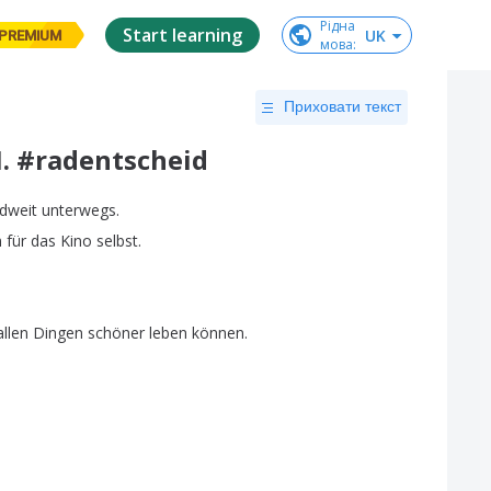
Рідна

Start learning
UK
PREMIUM
мова
:
Приховати текст
.M. #radentscheid
dweit
unterwegs
.
m
für
das
Kino
selbst
.
allen
Dingen
schöner
leben
können
.