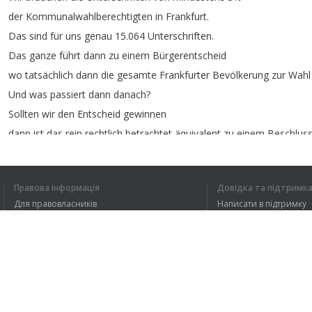
der
Kommunalwahlberechtigten
in
Frankfurt
.
Das
sind
für
uns
genau
15.064
Unterschriften
.
Das
ganze
führt
dann
zu
einem
Bürgerentscheid
wo
tatsächlich
dann
die
gesamte
Frankfurter
Bevölkerung
zur
Wahl
Und
was
passiert
dann
danach
?
Sollten
wir
den
Entscheid
gewinnen
dann
ist
das
rein
rechtlich
betrachtet
äquivalent
zu
einem
Beschlus
Der
ist
dann
für
drei
Jahre
bindend
Правова інформація
Довідка та підтримк
Для правовласників
Написати в підтримку
Умови конфіденційності
FAQ
1
2
3
4
Угода користувача
Я ЗРОЗУМІВ В
Розширення для браузера