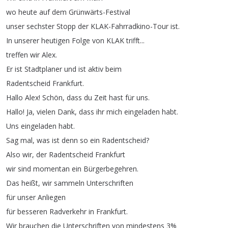
wo
heute
auf
dem
Grünwärts-Festival
unser
sechster
Stopp
der
KLAK-Fahrradkino-Tour
ist
.
In
unserer
heutigen
Folge
von
KLAK
trifft
...
treffen
wir
Alex
.
Er
ist
Stadtplaner
und
ist
aktiv
beim
Radentscheid
Frankfurt
.
Hallo
Alex
!
Schön
,
dass
du
Zeit
hast
für
uns
.
Hallo
!
Ja
,
vielen
Dank
,
dass
ihr
mich
eingeladen
habt
.
Uns
eingeladen
habt
.
Sag
mal
,
was
ist
denn
so
ein
Radentscheid
?
Also
wir
,
der
Radentscheid
Frankfurt
wir
sind
momentan
ein
Bürgerbegehren
.
Das
heißt
,
wir
sammeln
Unterschriften
für
unser
Anliegen
für
besseren
Radverkehr
in
Frankfurt
.
Wir
brauchen
die
Unterschriften
von
mindestens
3%