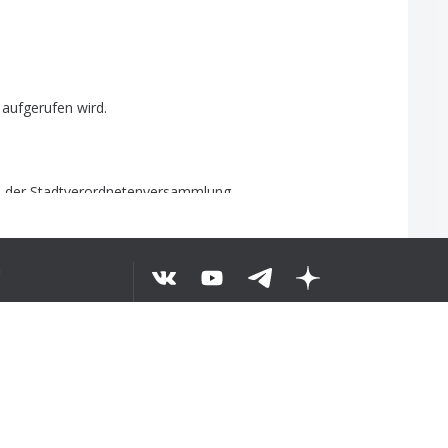
aufgerufen
wird
.
s
der
Stadtverordnetenversammlung
.
а
ЕСЬ ТЕКСТ
©
2026