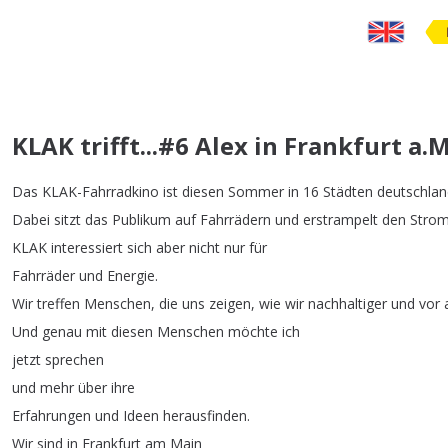
KLAK trifft...#6 Alex in Frankfurt a
Das
KLAK-Fahrradkino
ist
diesen
Sommer
in
16
Städten
deutschlan
Dabei
sitzt
das
Publikum
auf
Fahrrädern
und
erstrampelt
den
Stro
KLAK
interessiert
sich
aber
nicht
nur
für
Fahrräder
und
Energie
.
Wir
treffen
Menschen
,
die
uns
zeigen
,
wie
wir
nachhaltiger
und
vor
Und
genau
mit
diesen
Menschen
möchte
ich
jetzt
sprechen
und
mehr
über
ihre
Erfahrungen
und
Ideen
herausfinden
.
Wir
sind
in
Frankfurt
am
Main