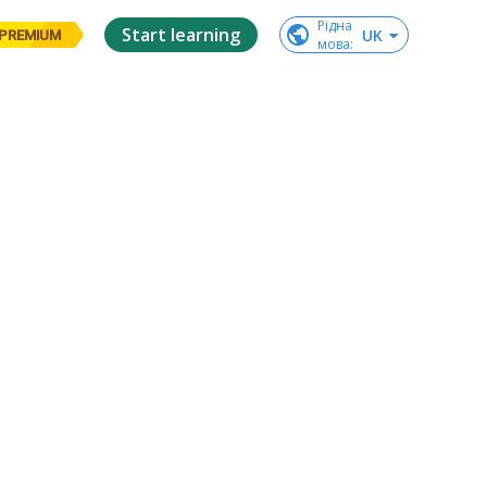
Рідна

Start learning
UK
PREMIUM
мова
: