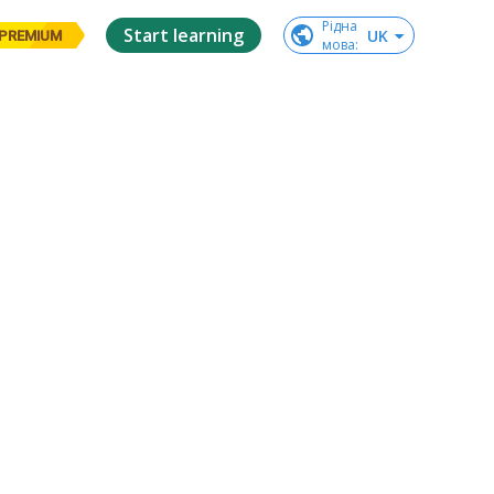
Рідна

Start learning
UK
PREMIUM
мова
: