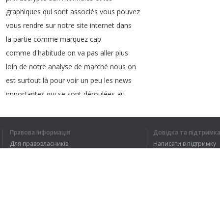
graphiques
qui
sont
associés
vous
pouvez
vous
rendre
sur
notre
site
internet
dans
la
partie
comme
marquez
cap
comme
d'habitude
on
va
pas
aller
plus
loin
de
notre
analyse
de
marché
nous
on
est
surtout
là
pour
voir
un
peu
les
news
importantes
qui
se
sont
déroulées
au
cours
de
la
semaine
dernière
à
qui
menotte
traders
du
trading
du
canevas
Правова інформація
Довідка та підтримк
posté
une
vidéo
d'
analyse
de
marché
Для правовласників
Написати в підтримку
mercredi
avec
bien
plus
d'informations
Умови конфіденційності
FAQ
restez
connectés
à
notre
chaîne
youtube
Угода користувача
avant
de
continuer
je
voulais
vous
demander
votre
avis
par
rapport
à
ce
petit
point
que
je
fais
en
début
de
jt
Розширення для браузера
sur
le
marché
des
crypto
est
ce
que
vous