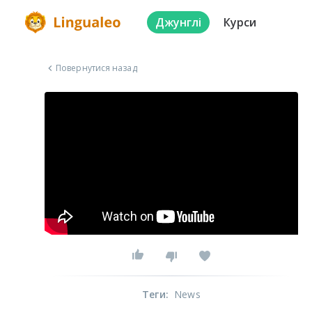
Джунглі
Курси
Повернутися назад
Теги
:
News