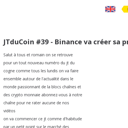
JTduCoin #39 - Binance va créer sa p
Salut
à
tous
et
romain
on
se
retrouve
pour
un
tout
nouveau
numéro
du
jt
du
cogne
comme
tous
les
lundis
on
va
faire
ensemble
autour
de
l'actualité
dans
le
monde
passionnant
de
la
blocs
chaînes
et
des
crypto
monnaie
abonnez-vous
à
notre
chaîne
pour
ne
rater
aucune
de
nos
vidéos
on
va
commencer
ce
jt
comme
d'habitude
par
un
petit
point
sur
le
marché
des