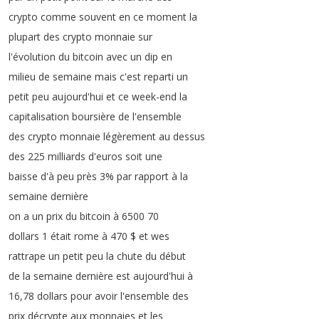
crypto
comme
souvent
en
ce
moment
la
plupart
des
crypto
monnaie
sur
l'évolution
du
bitcoin
avec
un
dip
en
milieu
de
semaine
mais
c'est
reparti
un
petit
peu
aujourd'hui
et
ce
week-end
la
capitalisation
boursière
de
l'ensemble
des
crypto
monnaie
légèrement
au
dessus
des
225
milliards
d'euros
soit
une
baisse
d'à
peu
près
3%
par
rapport
à
la
semaine
dernière
on
a
un
prix
du
bitcoin
à
6500 70
dollars
1
était
rome
à
470 $
et
wes
rattrape
un
petit
peu
la
chute
du
début
de
la
semaine
dernière
est
aujourd'hui
à
16,78
dollars
pour
avoir
l'ensemble
des
prix
décrypte
aux
monnaies
et
les