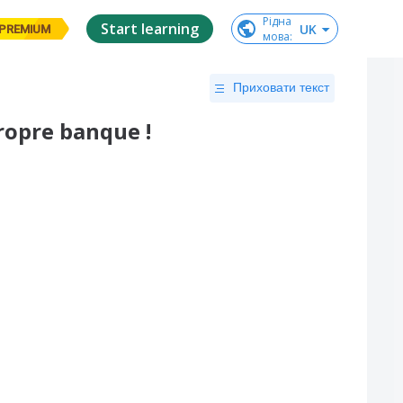
Рідна

Start learning
UK
PREMIUM
мова
:
Приховати текст
ropre banque !