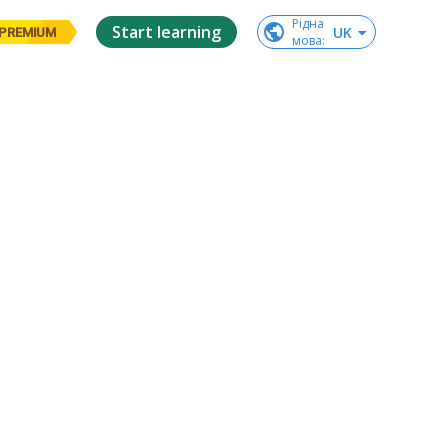
Рідна

Start learning
UK
PREMIUM
мова
: