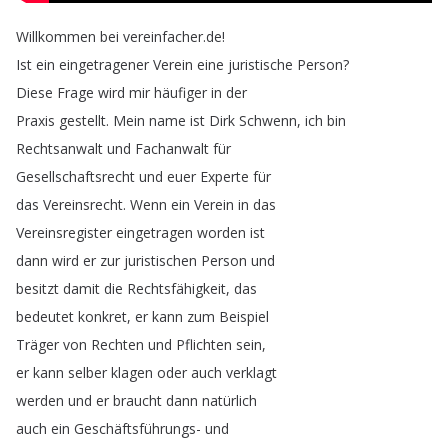
Willkommen
bei
vereinfacher
.
de
!
Ist
ein
eingetragener
Verein
eine
juristische
Person
?
Diese
Frage
wird
mir
häufiger
in
der
Praxis
gestellt
.
Mein
name
ist
Dirk
Schwenn
,
ich
bin
Rechtsanwalt
und
Fachanwalt
für
Gesellschaftsrecht
und
euer
Experte
für
das
Vereinsrecht
.
Wenn
ein
Verein
in
das
Vereinsregister
eingetragen
worden
ist
dann
wird
er
zur
juristischen
Person
und
besitzt
damit
die
Rechtsfähigkeit
,
das
bedeutet
konkret
,
er
kann
zum
Beispiel
Träger
von
Rechten
und
Pflichten
sein
,
er
kann
selber
klagen
oder
auch
verklagt
werden
und
er
braucht
dann
natürlich
auch
ein
Geschäftsführungs-
und