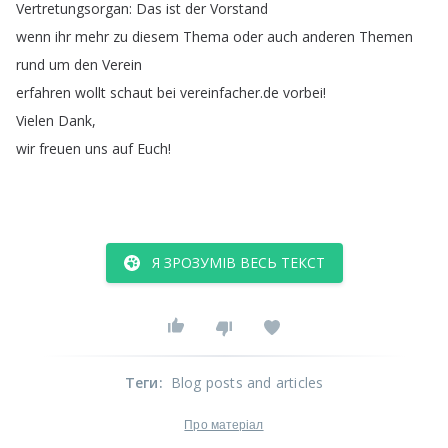
Vertretungsorgan
:
Das
ist
der
Vorstand
wenn
ihr
mehr
zu
diesem
Thema
oder
auch
anderen
Themen
rund
um
den
Verein
erfahren
wollt
schaut
bei
vereinfacher
.
de
vorbei
!
Vielen
Dank
,
wir
freuen
uns
auf
Euch
!
Я ЗРОЗУМІВ ВЕСЬ ТЕКСТ
Теги
:
Blog posts and articles
Про матеріал