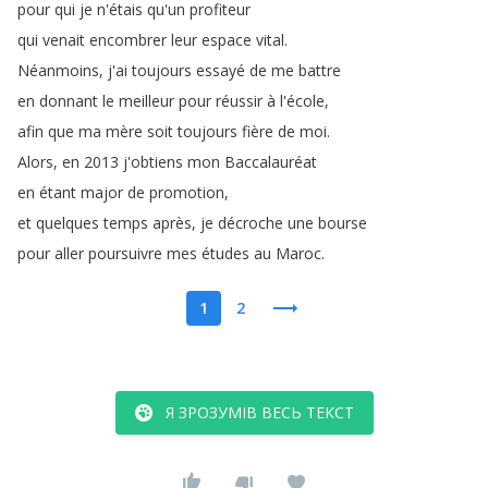
pour
qui
je
n'étais
qu'un
profiteur
qui
venait
encombrer
leur
espace
vital
.
Néanmoins
,
j'ai
toujours
essayé
de
me
battre
en
donnant
le
meilleur
pour
réussir
à
l'école
,
afin
que
ma
mère
soit
toujours
fière
de
moi
.
Alors
,
en
2013
j'obtiens
mon
Baccalauréat
en
étant
major
de
promotion
,
et
quelques
temps
après
,
je
décroche
une
bourse
pour
aller
poursuivre
mes
études
au
Maroc
.
1
2
Я ЗРОЗУМІВ ВЕСЬ ТЕКСТ