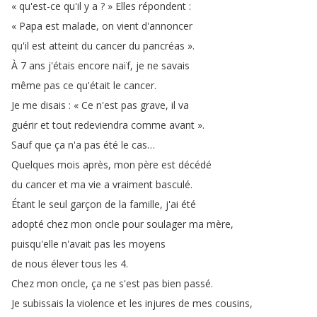
«
qu'est-ce
qu'il
y
a
?
»
Elles
répondent
:
«
Papa
est
malade
,
on
vient
d'annoncer
qu'il
est
atteint
du
cancer
du
pancréas
»
.
À
7
ans
j'étais
encore
naïf
,
je
ne
savais
même
pas
ce
qu'était
le
cancer
.
Je
me
disais
:
«
Ce
n'est
pas
grave
,
il
va
guérir
et
tout
redeviendra
comme
avant
»
.
Sauf
que
ça
n'a
pas
été
le
cas
…
Quelques
mois
après
,
mon
père
est
décédé
du
cancer
et
ma
vie
a
vraiment
basculé
.
Étant
le
seul
garçon
de
la
famille
,
j'ai
été
adopté
chez
mon
oncle
pour
soulager
ma
mère
,
puisqu'elle
n'avait
pas
les
moyens
de
nous
élever
tous
les
4.
Chez
mon
oncle
,
ça
ne
s'est
pas
bien
passé
.
Je
subissais
la
violence
et
les
injures
de
mes
cousins
,