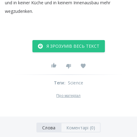
und
in
keiner
Küche
und
in
keinem
Innenausbau
mehr
wegzudenken
.
Я ЗРОЗУМІВ ВЕСЬ ТЕКСТ
Теги
:
Science
Про матеріал
Слова
Коментарі (0)