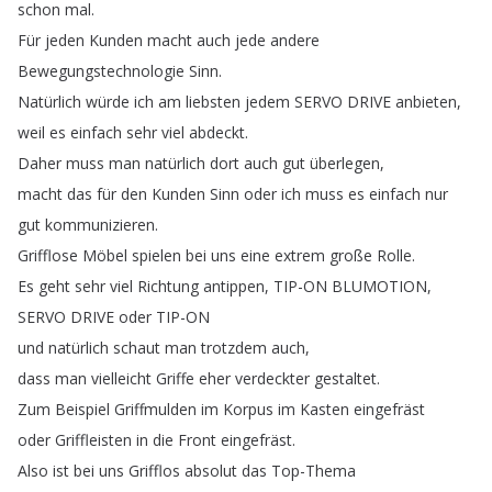
schon
mal
.
Für
jeden
Kunden
macht
auch
jede
andere
Bewegungstechnologie
Sinn
.
Natürlich
würde
ich
am
liebsten
jedem
SERVO
DRIVE
anbieten
,
weil
es
einfach
sehr
viel
abdeckt
.
Daher
muss
man
natürlich
dort
auch
gut
überlegen
,
macht
das
für
den
Kunden
Sinn
oder
ich
muss
es
einfach
nur
gut
kommunizieren
.
Grifflose
Möbel
spielen
bei
uns
eine
extrem
große
Rolle
.
Es
geht
sehr
viel
Richtung
antippen
,
TIP-ON
BLUMOTION
,
SERVO
DRIVE
oder
TIP-ON
und
natürlich
schaut
man
trotzdem
auch
,
dass
man
vielleicht
Griffe
eher
verdeckter
gestaltet
.
Zum
Beispiel
Griffmulden
im
Korpus
im
Kasten
eingefräst
oder
Griffleisten
in
die
Front
eingefräst
.
Also
ist
bei
uns
Grifflos
absolut
das
Top-Thema