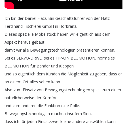
Ich
bin
der
Daniel
Flatz
.
Bin
Geschäftsführer
von
der
Flatz
Ferdinand
Tischlerei
GmbH
in
Hörbranz
.
Dieses
spezielle
Möbelstück
haben
wir
eigentlich
aus
dem
Aspekt
heraus
gebaut
,
damit
wir
alle
Bewegungstechnologien
präsentieren
können
.
Sei
es
SERVO-DRIVE
,
sei
es
TIP-ON
BLUMOTION
,
normales
BLUMOTION
für
Bänder
und
Klappen
und
so
eigentlich
dem
Kunden
die
Möglichkeit
zu
geben
,
dass
er
an
einem
Ort
alles
sehen
kann
.
Also
zum
Einsatz
von
Bewegungstechnologien
spielt
zum
einen
natürlicherweise
der
Komfort
und
zum
anderen
die
Funktion
eine
Rolle
.
Bewegungstechnologien
machen
insofern
Sinn
,
dass
ich
für
jeden
Einsatzzweck
eine
andere
auswählen
kann