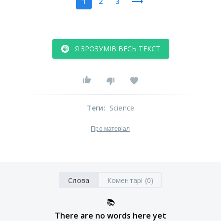
1
2
3
Я ЗРОЗУМІВ ВЕСЬ ТЕКСТ
Теги
:
Science
Про матеріал
Слова
Коментарі (0)
📚
There are no words here yet