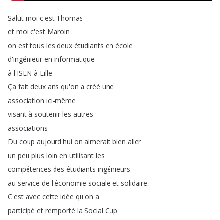
Salut
moi
c'est
Thomas
et
moi
c'est
Maroin
on
est
tous
les
deux
étudiants
en
école
d'ingénieur
en
informatique
à
l'ISEN
à
Lille
Ça
fait
deux
ans
qu'on
a
créé
une
association
ici-même
visant
à
soutenir
les
autres
associations
Du
coup
aujourd'hui
on
aimerait
bien
aller
un
peu
plus
loin
en
utilisant
les
compétences
des
étudiants
ingénieurs
au
service
de
l'économie
sociale
et
solidaire
.
C'est
avec
cette
idée
qu'on
a
participé
et
remporté
la
Social
Cup