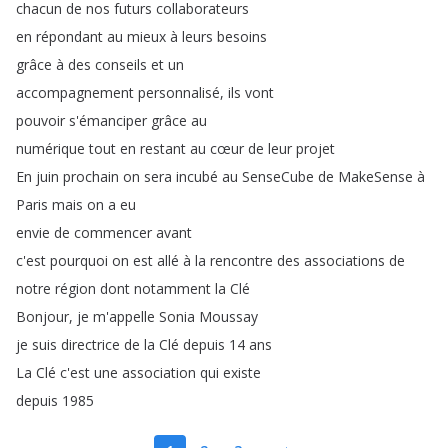
chacun
de
nos
futurs
collaborateurs
en
répondant
au
mieux
à
leurs
besoins
grâce
à
des
conseils
et
un
accompagnement
personnalisé
,
ils
vont
pouvoir
s'émanciper
grâce
au
numérique
tout
en
restant
au
cœur
de
leur
projet
En
juin
prochain
on
sera
incubé
au
SenseCube
de
MakeSense
à
Paris
mais
on
a
eu
envie
de
commencer
avant
c'est
pourquoi
on
est
allé
à
la
rencontre
des
associations
de
notre
région
dont
notamment
la
Clé
Bonjour
,
je
m'appelle
Sonia
Moussay
je
suis
directrice
de
la
Clé
depuis
14
ans
La
Clé
c'est
une
association
qui
existe
depuis
1985