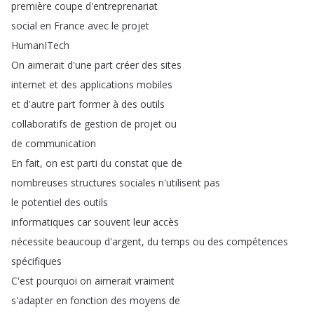
première
coupe
d'entreprenariat
social
en
France
avec
le
projet
HumanITech
On
aimerait
d'une
part
créer
des
sites
internet
et
des
applications
mobiles
et
d'autre
part
former
à
des
outils
collaboratifs
de
gestion
de
projet
ou
de
communication
En
fait
,
on
est
parti
du
constat
que
de
nombreuses
structures
sociales
n'utilisent
pas
le
potentiel
des
outils
informatiques
car
souvent
leur
accès
nécessite
beaucoup
d'argent
,
du
temps
ou
des
compétences
spécifiques
C'est
pourquoi
on
aimerait
vraiment
s'adapter
en
fonction
des
moyens
de