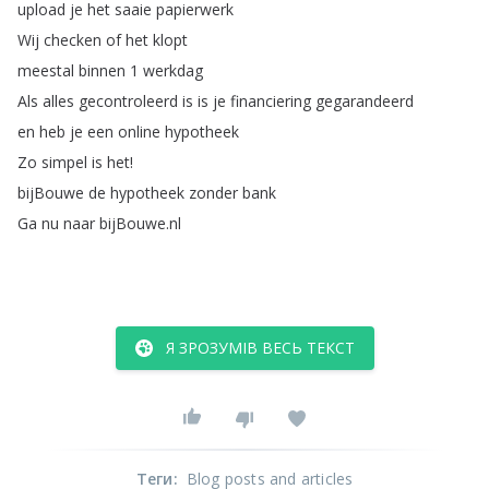
upload
je
het
saaie
papierwerk
Wij
checken
of
het
klopt
meestal
binnen
1
werkdag
Als
alles
gecontroleerd
is
is
je
financiering
gegarandeerd
en
heb
je
een
online
hypotheek
Zo
simpel
is
het
!
bijBouwe
de
hypotheek
zonder
bank
Ga
nu
naar
bijBouwe
.
nl
Я ЗРОЗУМІВ ВЕСЬ ТЕКСТ
Теги
:
Blog posts and articles