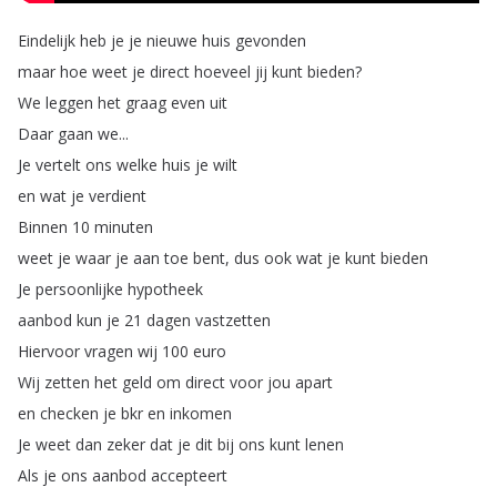
Eindelijk
heb
je
je
nieuwe
huis
gevonden
maar
hoe
weet
je
direct
hoeveel
jij
kunt
bieden
?
We
leggen
het
graag
even
uit
Daar
gaan
we
...
Je
vertelt
ons
welke
huis
je
wilt
en
wat
je
verdient
Binnen
10
minuten
weet
je
waar
je
aan
toe
bent
,
dus
ook
wat
je
kunt
bieden
Je
persoonlijke
hypotheek
aanbod
kun
je
21
dagen
vastzetten
Hiervoor
vragen
wij
100
euro
Wij
zetten
het
geld
om
direct
voor
jou
apart
en
checken
je
bkr
en
inkomen
Je
weet
dan
zeker
dat
je
dit
bij
ons
kunt
lenen
Als
je
ons
aanbod
accepteert