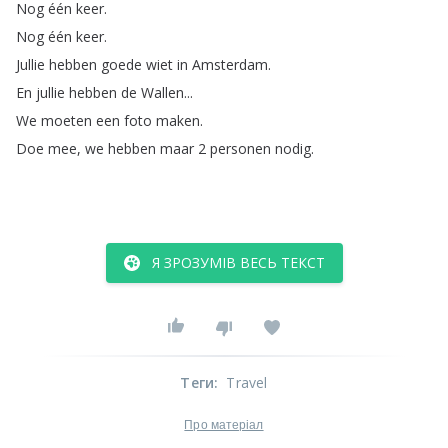
Nog
één
keer
.
Nog
één
keer
.
Jullie
hebben
goede
wiet
in
Amsterdam
.
En
jullie
hebben
de
Wallen
...
We
moeten
een
foto
maken
.
Doe
mee
,
we
hebben
maar
2
personen
nodig
.
Я ЗРОЗУМІВ ВЕСЬ ТЕКСТ
Теги
:
Travel
Про матеріал