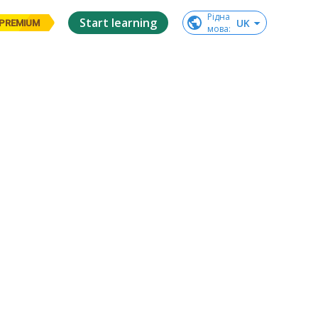
Рідна

Start learning
UK
PREMIUM
мова
: