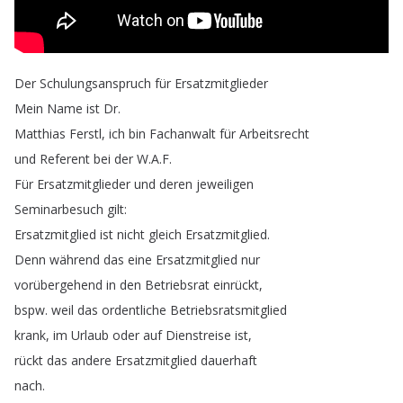
Der
Schulungsanspruch
für
Ersatzmitglieder
Mein
Name
ist
Dr
.
Matthias
Ferstl
,
ich
bin
Fachanwalt
für
Arbeitsrecht
und
Referent
bei
der
W
.
A
.
F
.
Für
Ersatzmitglieder
und
deren
jeweiligen
Seminarbesuch
gilt
:
Ersatzmitglied
ist
nicht
gleich
Ersatzmitglied
.
Denn
während
das
eine
Ersatzmitglied
nur
vorübergehend
in
den
Betriebsrat
einrückt
,
bspw
.
weil
das
ordentliche
Betriebsratsmitglied
krank
,
im
Urlaub
oder
auf
Dienstreise
ist
,
rückt
das
andere
Ersatzmitglied
dauerhaft
nach
.