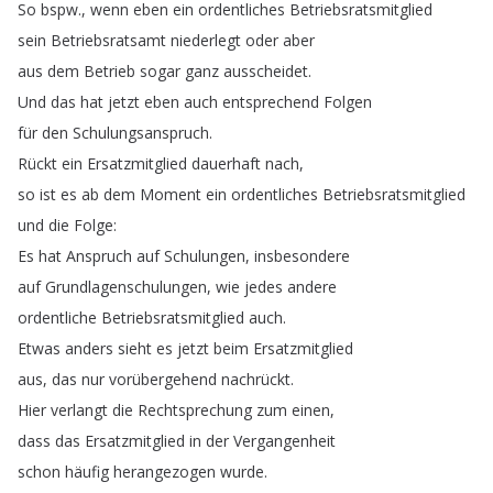
So
bspw
.
,
wenn
eben
ein
ordentliches
Betriebsratsmitglied
sein
Betriebsratsamt
niederlegt
oder
aber
aus
dem
Betrieb
sogar
ganz
ausscheidet
.
Und
das
hat
jetzt
eben
auch
entsprechend
Folgen
für
den
Schulungsanspruch
.
Rückt
ein
Ersatzmitglied
dauerhaft
nach
,
so
ist
es
ab
dem
Moment
ein
ordentliches
Betriebsratsmitglied
und
die
Folge
:
Es
hat
Anspruch
auf
Schulungen
,
insbesondere
auf
Grundlagenschulungen
,
wie
jedes
andere
ordentliche
Betriebsratsmitglied
auch
.
Etwas
anders
sieht
es
jetzt
beim
Ersatzmitglied
aus
,
das
nur
vorübergehend
nachrückt
.
Hier
verlangt
die
Rechtsprechung
zum
einen
,
dass
das
Ersatzmitglied
in
der
Vergangenheit
schon
häufig
herangezogen
wurde
.