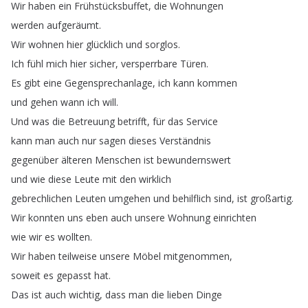
Wir
haben
ein
Frühstücksbuffet
,
die
Wohnungen
werden
aufgeräumt
.
Wir
wohnen
hier
glücklich
und
sorglos
.
Ich
fühl
mich
hier
sicher
,
versperrbare
Türen
.
Es
gibt
eine
Gegensprechanlage
,
ich
kann
kommen
und
gehen
wann
ich
will
.
Und
was
die
Betreuung
betrifft
,
für
das
Service
kann
man
auch
nur
sagen
dieses
Verständnis
gegenüber
älteren
Menschen
ist
bewundernswert
und
wie
diese
Leute
mit
den
wirklich
gebrechlichen
Leuten
umgehen
und
behilflich
sind
,
ist
großartig
.
Wir
konnten
uns
eben
auch
unsere
Wohnung
einrichten
wie
wir
es
wollten
.
Wir
haben
teilweise
unsere
Möbel
mitgenommen
,
soweit
es
gepasst
hat
.
Das
ist
auch
wichtig
,
dass
man
die
lieben
Dinge