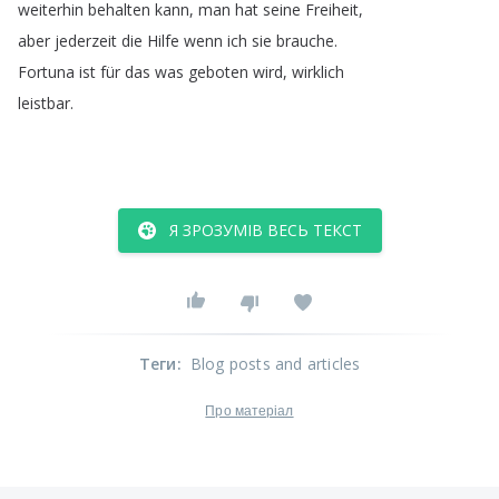
weiterhin
behalten
kann
,
man
hat
seine
Freiheit
,
aber
jederzeit
die
Hilfe
wenn
ich
sie
brauche
.
Fortuna
ist
für
das
was
geboten
wird
,
wirklich
leistbar
.
Я ЗРОЗУМІВ ВЕСЬ ТЕКСТ
Теги
:
Blog posts and articles
Про матеріал