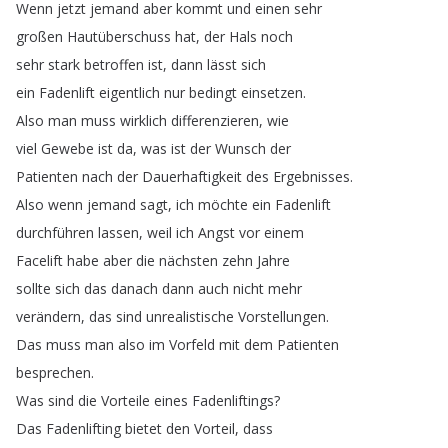
Wenn
jetzt
jemand
aber
kommt
und
einen
sehr
großen
Hautüberschuss
hat
,
der
Hals
noch
sehr
stark
betroffen
ist
,
dann
lässt
sich
ein
Fadenlift
eigentlich
nur
bedingt
einsetzen
.
Also
man
muss
wirklich
differenzieren
,
wie
viel
Gewebe
ist
da
,
was
ist
der
Wunsch
der
Patienten
nach
der
Dauerhaftigkeit
des
Ergebnisses
.
Also
wenn
jemand
sagt
,
ich
möchte
ein
Fadenlift
durchführen
lassen
,
weil
ich
Angst
vor
einem
Facelift
habe
aber
die
nächsten
zehn
Jahre
sollte
sich
das
danach
dann
auch
nicht
mehr
verändern
,
das
sind
unrealistische
Vorstellungen
.
Das
muss
man
also
im
Vorfeld
mit
dem
Patienten
besprechen
.
Was
sind
die
Vorteile
eines
Fadenliftings
?
Das
Fadenlifting
bietet
den
Vorteil
,
dass