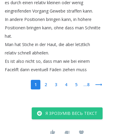
es
durch
einen
relativ
kleinen
oder
wenig
eingreifenden
Vorgang
Gewebe
straffen
kann
.
In
andere
Positionen
bringen
kann
,
in
höhere
Positionen
bringen
kann
,
ohne
dass
man
Schnitte
hat
.
Man
hat
Stiche
in
der
Haut
,
die
aber
letztlich
relativ
schnell
abheilen
.
Es
ist
also
nicht
so
,
dass
man
wie
bei
einem
Facelift
dann
eventuell
Fäden
ziehen
muss
1
2
3
4
5
...8
Я ЗРОЗУМІВ ВЕСЬ ТЕКСТ