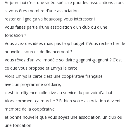
Aujourd'hui
c'est
une
vidéo
spéciale
pour
les
associations
alors
si
vous
êtes
membre
d'une
association
rester
en
ligne
ça
va
beaucoup
vous
intéresser
!
Vous
faites
partie
d'une
association
d'un
club
ou
d'une
fondation
?
Vous
avez
des
idées
mais
pas
trop
budget
?
Vous
rechercher
de
nouvelles
sources
de
financement
?
Vous
rêvez
d'un
vrai
modèle
solidaire
gagnant-gagnant
?
C'est
ce
que
vous
propose
et
Emrys
la
carte
.
Alors
Emrys
la
carte
c'est
une
coopérative
française
avec
un
programme
solidaire
,
c'est
l'intelligence
collective
au
service
du
pouvoir
d'achat
.
Alors
comment
ça
marche
?
Et
bien
votre
association
devient
membre
de
la
coopérative
et
bonne
nouvelle
que
vous
soyez
une
association
,
un
club
ou
une
fondation