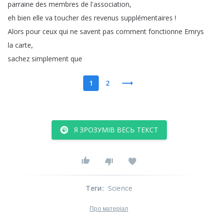
parraine
des
membres
de
l'association
,
eh
bien
elle
va
toucher
des
revenus
supplémentaires
!
Alors
pour
ceux
qui
ne
savent
pas
comment
fonctionne
Emrys
la
carte
,
sachez
simplement
que
1
2
Я ЗРОЗУМІВ ВЕСЬ ТЕКСТ
Теги
:
Science
Про матеріал