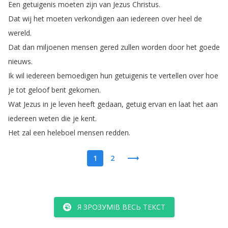
Een
getuigenis
moeten
zijn
van
Jezus
Christus
.
Dat
wij
het
moeten
verkondigen
aan
iedereen
over
heel
de
wereld
.
Dat
dan
miljoenen
mensen
gered
zullen
worden
door
het
goede
nieuws
.
Ik
wil
iedereen
bemoedigen
hun
getuigenis
te
vertellen
over
hoe
je
tot
geloof
bent
gekomen
.
Wat
Jezus
in
je
leven
heeft
gedaan
,
getuig
ervan
en
laat
het
aan
iedereen
weten
die
je
kent
.
Het
zal
een
heleboel
mensen
redden
.
1
2
Я ЗРОЗУМІВ ВЕСЬ ТЕКСТ