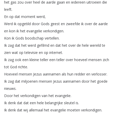
het
gas
zou
over
heel
de
aarde
gaan
en
iedereen
uitroeien
die
leeft
.
En
op
dat
moment
werd
,
Werd
ik
opgetild
door
Gods
geest
en
zweefde
ik
over
de
aarde
en
kon
ik
het
evangelie
verkondigen
.
Kon
ik
Gods
boodschap
vertellen
.
Ik
zag
dat
het
werd
gefilmd
en
dat
het
over
de
hele
wereld
te
zien
wat
op
televisie
en
op
internet
.
Ik
zag
ook
een
kleine
teller
een
teller
over
hoeveel
mensen
zich
tot
God
richte
.
Hoeveel
mensen
Jezus
aannamen
als
hun
redder
en
verlosser
.
Ik
zag
dat
miljoenen
mensen
Jezus
aannamen
door
het
goede
nieuws
.
Door
het
verkondigen
van
het
evangelie
.
Ik
denk
dat
dat
een
hele
belangrijke
sleutel
is
.
Ik
denk
dat
wij
allemaal
het
evangelie
moeten
verkondigen
.