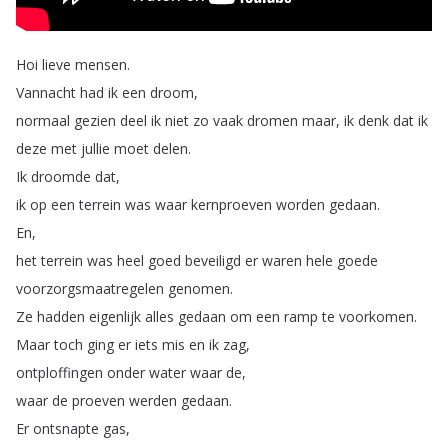
Hoi
lieve
mensen
.
Vannacht
had
ik
een
droom
,
normaal
gezien
deel
ik
niet
zo
vaak
dromen
maar
,
ik
denk
dat
ik
deze
met
jullie
moet
delen
.
Ik
droomde
dat
,
ik
op
een
terrein
was
waar
kernproeven
worden
gedaan
.
En
,
het
terrein
was
heel
goed
beveiligd
er
waren
hele
goede
voorzorgsmaatregelen
genomen
.
Ze
hadden
eigenlijk
alles
gedaan
om
een
ramp
te
voorkomen
.
Maar
toch
ging
er
iets
mis
en
ik
zag
,
ontploffingen
onder
water
waar
de
,
waar
de
proeven
werden
gedaan
.
Er
ontsnapte
gas
,