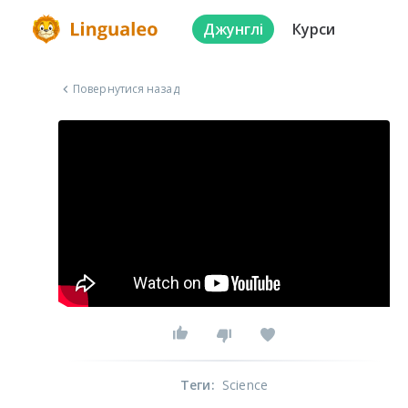
Джунглі
Курси
Повернутися назад
Теги
:
Science