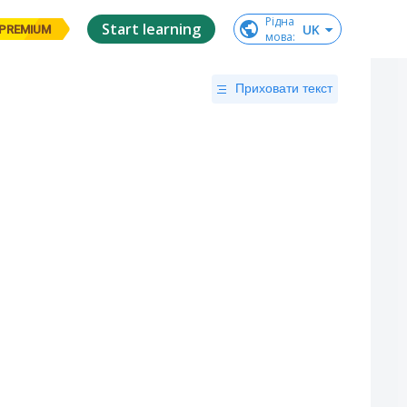
Рідна

Start learning
UK
PREMIUM
мова
:
Приховати текст