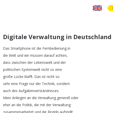
Digitale Verwaltung in Deutschland
Das
Smartphone
ist
die
Fernbedienung
in
die
Welt
und
wir
müssen
darauf
achten
,
dass
zwischen
der
Lebenswelt
und
der
politischen
Systemwelt
nicht
so
eine
große
Lücke
klafft
.
Das
ist
nicht
so
sehr
eine
Frage
nur
der
Technik
,
sondern
auch
des
Aufgabenverständnisses
.
Mein
Anliegen
an
die
Verwaltung
generell
oder
eher
an
die
Politik
,
die
mit
der
Verwaltung
zusammenarbeitet
und
die
Regeln
aufstellt