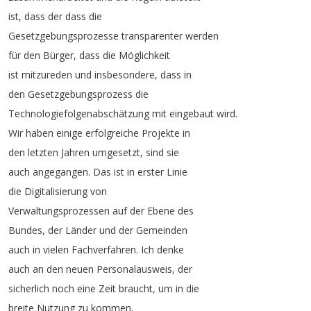
ist
,
dass
der
dass
die
Gesetzgebungsprozesse
transparenter
werden
für
den
Bürger
,
dass
die
Möglichkeit
ist
mitzureden
und
insbesondere
,
dass
in
den
Gesetzgebungsprozess
die
Technologiefolgenabschätzung
mit
eingebaut
wird
.
Wir
haben
einige
erfolgreiche
Projekte
in
den
letzten
Jahren
umgesetzt
,
sind
sie
auch
angegangen
.
Das
ist
in
erster
Linie
die
Digitalisierung
von
Verwaltungsprozessen
auf
der
Ebene
des
Bundes
,
der
Länder
und
der
Gemeinden
auch
in
vielen
Fachverfahren
.
Ich
denke
auch
an
den
neuen
Personalausweis
,
der
sicherlich
noch
eine
Zeit
braucht
,
um
in
die
breite
Nutzung
zu
kommen
.