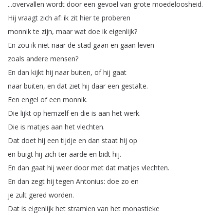
...
overvallen
wordt
door
een
gevoel
van
grote
moedeloosheid
.
Hij
vraagt
zich
af
:
ik
zit
hier
te
proberen
monnik
te
zijn
,
maar
wat
doe
ik
eigenlijk
?
En
zou
ik
niet
naar
de
stad
gaan
en
gaan
leven
zoals
andere
mensen
?
En
dan
kijkt
hij
naar
buiten
,
of
hij
gaat
naar
buiten
,
en
dat
ziet
hij
daar
een
gestalte
.
Een
engel
of
een
monnik
.
Die
lijkt
op
hemzelf
en
die
is
aan
het
werk
.
Die
is
matjes
aan
het
vlechten
.
Dat
doet
hij
een
tijdje
en
dan
staat
hij
op
en
buigt
hij
zich
ter
aarde
en
bidt
hij
.
En
dan
gaat
hij
weer
door
met
dat
matjes
vlechten
.
En
dan
zegt
hij
tegen
Antonius
:
doe
zo
en
je
zult
gered
worden
.
Dat
is
eigenlijk
het
stramien
van
het
monastieke