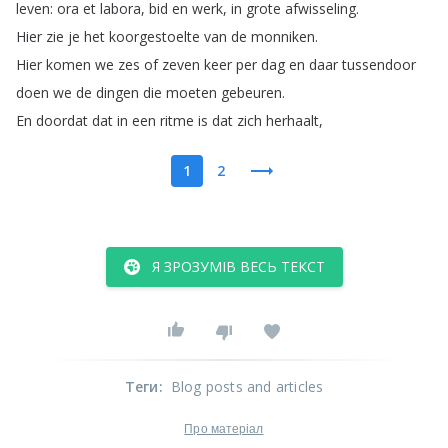
leven
:
ora
et
labora
,
bid
en
werk
,
in
grote
afwisseling
.
Hier
zie
je
het
koorgestoelte
van
de
monniken
.
Hier
komen
we
zes
of
zeven
keer
per
dag
en
daar
tussendoor
doen
we
de
dingen
die
moeten
gebeuren
.
En
doordat
dat
in
een
ritme
is
dat
zich
herhaalt
,
1
2
Я ЗРОЗУМІВ ВЕСЬ ТЕКСТ
Теги
:
Blog posts and articles
Про матеріал