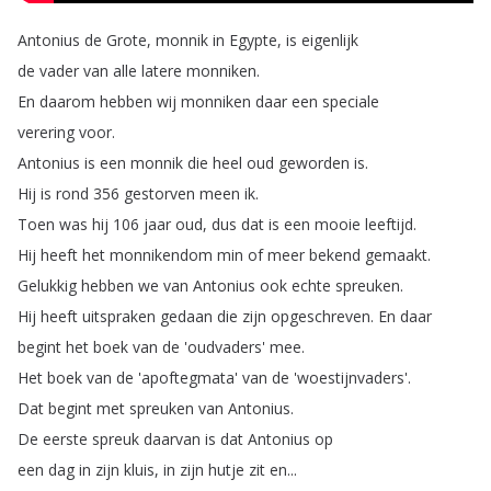
Antonius
de
Grote
,
monnik
in
Egypte
,
is
eigenlijk
de
vader
van
alle
latere
monniken
.
En
daarom
hebben
wij
monniken
daar
een
speciale
verering
voor
.
Antonius
is
een
monnik
die
heel
oud
geworden
is
.
Hij
is
rond
356
gestorven
meen
ik
.
Toen
was
hij
106
jaar
oud
,
dus
dat
is
een
mooie
leeftijd
.
Hij
heeft
het
monnikendom
min
of
meer
bekend
gemaakt
.
Gelukkig
hebben
we
van
Antonius
ook
echte
spreuken
.
Hij
heeft
uitspraken
gedaan
die
zijn
opgeschreven
.
En
daar
begint
het
boek
van
de
'oudvaders'
mee
.
Het
boek
van
de
'apoftegmata'
van
de
'woestijnvaders'.
Dat
begint
met
spreuken
van
Antonius
.
De
eerste
spreuk
daarvan
is
dat
Antonius
op
een
dag
in
zijn
kluis
,
in
zijn
hutje
zit
en
...