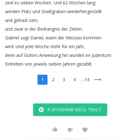
sind
es
sieben
Wochen
.
Und
62
Wochen
lang
werden
Platz
und
Stadtgraben
wiederhergestellt
und
gebaut
sein
,
und
zwar
in
der
Bedrängnis
der
Zeiten
.
Gabriel
sagt
Daniel
,
wann
der
Messias
kommen
wird
.
Und
jede
Woche
steht
für
ein
Jahr
,
denn
auf
Gottes
Anweisung
hin
wurden
im
Judentum
Einheiten
von
jeweils
sieben
Jahren
gezählt
.
1
2
3
4
...14
Я ЗРОЗУМІВ ВЕСЬ ТЕКСТ