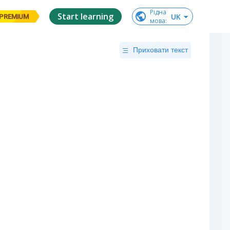
Рідна

Start learning
UK
PREMIUM
мова
:
Приховати текст