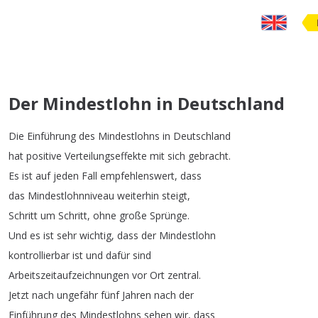
Der Mindestlohn in Deutschland
Die
Einführung
des
Mindestlohns
in
Deutschland
hat
positive
Verteilungseffekte
mit
sich
gebracht
.
Es
ist
auf
jeden
Fall
empfehlenswert
,
dass
das
Mindestlohnniveau
weiterhin
steigt
,
Schritt
um
Schritt
,
ohne
große
Sprünge
.
Und
es
ist
sehr
wichtig
,
dass
der
Mindestlohn
kontrollierbar
ist
und
dafür
sind
Arbeitszeitaufzeichnungen
vor
Ort
zentral
.
Jetzt
nach
ungefähr
fünf
Jahren
nach
der
Einführung
des
Mindestlohns
sehen
wir
,
dass