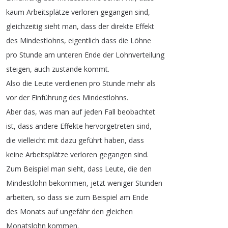
kaum
Arbeitsplätze
verloren
gegangen
sind
,
gleichzeitig
sieht
man
,
dass
der
direkte
Effekt
des
Mindestlohns
,
eigentlich
dass
die
Löhne
pro
Stunde
am
unteren
Ende
der
Lohnverteilung
steigen
,
auch
zustande
kommt
.
Also
die
Leute
verdienen
pro
Stunde
mehr
als
vor
der
Einführung
des
Mindestlohns
.
Aber
das
,
was
man
auf
jeden
Fall
beobachtet
ist
,
dass
andere
Effekte
hervorgetreten
sind
,
die
vielleicht
mit
dazu
geführt
haben
,
dass
keine
Arbeitsplätze
verloren
gegangen
sind
.
Zum
Beispiel
man
sieht
,
dass
Leute
,
die
den
Mindestlohn
bekommen
,
jetzt
weniger
Stunden
arbeiten
,
so
dass
sie
zum
Beispiel
am
Ende
des
Monats
auf
ungefähr
den
gleichen
Monatslohn
kommen
.