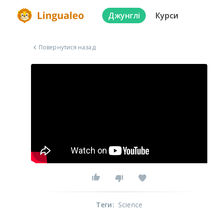
Джунглі
Курси
Повернутися назад
Теги
:
Science