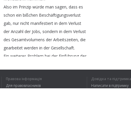
Also
im
Prinzip
würde
man
sagen
,
dass
es
schon
ein
bißchen
Beschäftigungsverlust
gab
,
nur
nicht
manifestiert
in
dem
Verlust
der
Anzahl
der
Jobs
,
sondern
in
dem
Verlust
des
Gesamtvolumens
der
Arbeitszeiten
,
die
gearbeitet
werden
in
der
Gesellschaft
.
Ein
weiteres
Problem
bei
der
Einführung
des
Mindestlohns
ist
,
dass
selbst
wenn
die
Non-Compliance
,
also
die
Nicht-Einhaltung
des
Mindestlohngesetzes
Правова інформація
Довідка та підтримк
nachgewiesen
ist
,
dann
ist
die
Firma
Для правовласників
Написати в підтримку
verpflichtet
,
zwar
eine
Strafe
zu
zahlen
an
Умови конфіденційності
FAQ
Угода користувача
1
2
Розширення для браузера